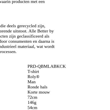
 waarin producten met een
die deels gerecycled zijn,
rende uitstoot. Alle Better by
en zijn geclassificeerd als
t door consumenten en daarna is
dustrieel materiaal, wat wordt
processen.
PRD-QBMLABKCK
T-shirt
Roly®
Man
Ronde hals
Korte mouw
72cm
146g
54cm