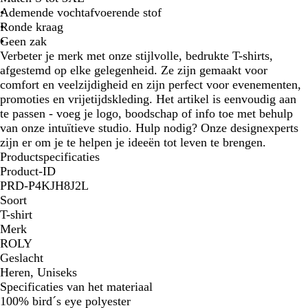
l
Ademende vochtafvoerende stof
a
Ronde kraag
u
Geen zak
w
Verbeter je merk met onze stijlvolle, bedrukte T-shirts,
afgestemd op elke gelegenheid. Ze zijn gemaakt voor
comfort en veelzijdigheid en zijn perfect voor evenementen,
promoties en vrijetijdskleding. Het artikel is eenvoudig aan
te passen - voeg je logo, boodschap of info toe met behulp
van onze intuïtieve studio. Hulp nodig? Onze designexperts
zijn er om je te helpen je ideeën tot leven te brengen.
Productspecificaties
Product-ID
PRD-P4KJH8J2L
Soort
T-shirt
Merk
ROLY
Geslacht
Heren, Uniseks
Specificaties van het materiaal
100% bird´s eye polyester