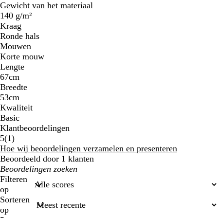
Gewicht van het materiaal
140 g/m²
Kraag
Ronde hals
Mouwen
Korte mouw
Lengte
67cm
Breedte
53cm
Kwaliteit
Basic
Klantbeoordelingen
1
5
(
1
)
klantbeoordelingen
Hoe wij beoordelingen verzamelen en presenteren
Beoordeeld door 1 klanten
Mijn
zoekopdrachten
Filteren
op
Sorteren
op