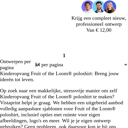
Krijg een compleet nieuw,
professioneel ontwerp
Van € 12,00
t
d
t
w
1
u
o
e
i
Pagina
Ontwerpen per
r
n
r
j
1
pagina
q
k
r
n
Kinderopvang Fruit of the Loom® poloshirt: Breng jouw
u
e
a
r
ideeën tot leven.
o
r
c
o
i
p
o
o
Op zoek naar een makkelijke, stressvrije manier om zelf
s
a
t
d
Kinderopvang Fruit of the Loom® poloshirt te maken?
e
a
t
Vistaprint helpt je graag. We hebben een uitgebreid aanbod
r
a
volledig aanpasbare sjablonen voor Fruit of the Loom®
s
poloshirt, inclusief opties met ruimte voor eigen
afbeeldingen, logo's en meer. Wil je je eigen ontwerp
gebruiken? Geen probleem, ook daarvoor kun je bij ons