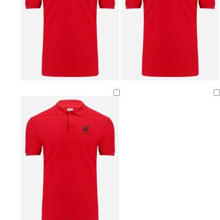
Bezig
met
laden