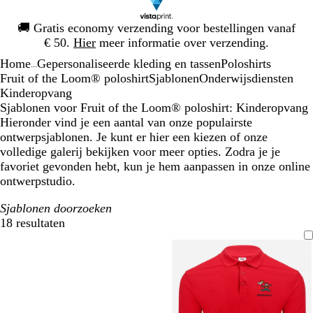
Dia
🚚
Gratis economy verzending voor bestellingen vanaf
1
€ 50.
Hier
meer informatie over verzending.
van
Home
Gepersonaliseerde kleding en tassen
Poloshirts
1
...
Fruit of the Loom® poloshirt
Sjablonen
Onderwijsdiensten
Kinderopvang
Sjablonen voor Fruit of the Loom® poloshirt: Kinderopvang
Hieronder vind je een aantal van onze populairste
ontwerpsjablonen. Je kunt er hier een kiezen of onze
volledige galerij bekijken voor meer opties. Zodra je je
favoriet gevonden hebt, kun je hem aanpassen in onze online
ontwerpstudio.
Sjablonen doorzoeken
18 resultaten
Filters