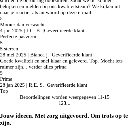
shirt en de borduring doorsturen, zodat we dit kunnen
bekijken en melden bij ons kwaliteitsteam? We kijken uit
naar je reactie, als antwoord op deze e-mail.
5
Mooier dan verwacht
4 jun 2025
|
J.C. B.
|
Geverifieerde klant
Perfecte pasvorm
5
5 sterren
28 mei 2025
|
Bianca j.
|
Geverifieerde klant
Goede kwaliteit en snel klaar en geleverd. Top. Mocht iets
ruimer zijn. . verder alles prima
5
Prima
28 jan 2025
|
R.E. S.
|
Geverifieerde klant
Top
Beoordelingen worden weergegeven
11-15
1
2
3
ga
ga
ga
naar
naar
naar
Jouw ideeën. Met zorg uitgevoerd. Om trots op te
pagina
pagina
pagina
zijn.
1
2
3