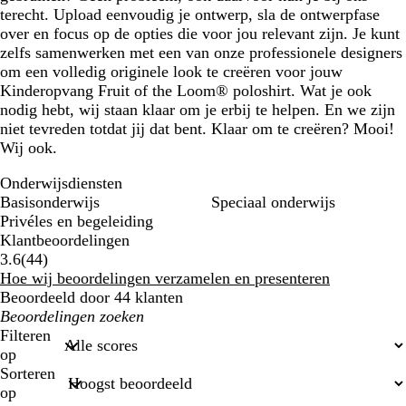
terecht. Upload eenvoudig je ontwerp, sla de ontwerpfase
over en focus op de opties die voor jou relevant zijn. Je kunt
zelfs samenwerken met een van onze professionele designers
om een volledig originele look te creëren voor jouw
Kinderopvang Fruit of the Loom® poloshirt. Wat je ook
nodig hebt, wij staan klaar om je erbij te helpen. En we zijn
niet tevreden totdat jij dat bent. Klaar om te creëren? Mooi!
Wij ook.
Onderwijsdiensten
Basisonderwijs
Speciaal onderwijs
Privéles en begeleiding
Klantbeoordelingen
44
3.6
(
44
)
klantbeoordelingen
Hoe wij beoordelingen verzamelen en presenteren
Beoordeeld door 44 klanten
Mijn
zoekopdrachten
Filteren
op
Sorteren
op