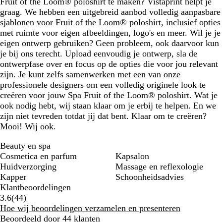
Fruit of the Loom® poloshirt te maken? Vistaprint helpt je
graag. We hebben een uitgebreid aanbod volledig aanpasbare
sjablonen voor Fruit of the Loom® poloshirt, inclusief opties
met ruimte voor eigen afbeeldingen, logo's en meer. Wil je je
eigen ontwerp gebruiken? Geen probleem, ook daarvoor kun
je bij ons terecht. Upload eenvoudig je ontwerp, sla de
ontwerpfase over en focus op de opties die voor jou relevant
zijn. Je kunt zelfs samenwerken met een van onze
professionele designers om een volledig originele look te
creëren voor jouw Spa Fruit of the Loom® poloshirt. Wat je
ook nodig hebt, wij staan klaar om je erbij te helpen. En we
zijn niet tevreden totdat jij dat bent. Klaar om te creëren?
Mooi! Wij ook.
Beauty en spa
Cosmetica en parfum
Kapsalon
Huidverzorging
Massage en reflexologie
Kapper
Schoonheidsadvies
Klantbeoordelingen
44
3.6
(
44
)
klantbeoordelingen
Hoe wij beoordelingen verzamelen en presenteren
Beoordeeld door 44 klanten