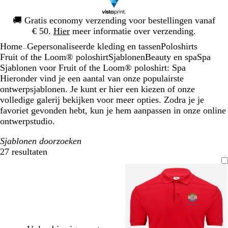
Dia
🚚
Gratis economy verzending voor bestellingen vanaf
1
€ 50.
Hier
meer informatie over verzending.
van
Home
Gepersonaliseerde kleding en tassen
Poloshirts
1
...
Fruit of the Loom® poloshirt
Sjablonen
Beauty en spa
Spa
Sjablonen voor Fruit of the Loom® poloshirt: Spa
Hieronder vind je een aantal van onze populairste
ontwerpsjablonen. Je kunt er hier een kiezen of onze
volledige galerij bekijken voor meer opties. Zodra je je
favoriet gevonden hebt, kun je hem aanpassen in onze online
ontwerpstudio.
Sjablonen doorzoeken
27 resultaten
Filters