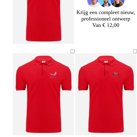
a
r
a
d
l
a
u
a
a
Krijg een compleet nieuw,
r
i
r
u
professioneel ontwerp
s
n
s
w
Van € 12,00