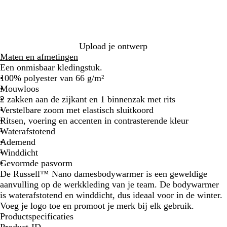
t
s
e
l
m
r
g
a
o
r
r
l
i
i
i
j
Upload je ontwerp
n
j
s
Maten en afmetingen
e
f
Een onmisbaar kledingstuk.
b
g
100% polyester van 66 g/m²
l
r
Mouwloos
a
o
2 zakken aan de zijkant en 1 binnenzak met rits
u
e
Verstelbare zoom met elastisch sluitkoord
w
n
Ritsen, voering en accenten in contrasterende kleur
Waterafstotend
Ademend
Winddicht
Gevormde pasvorm
De Russell™ Nano damesbodywarmer is een geweldige
aanvulling op de werkkleding van je team. De bodywarmer
is waterafstotend en winddicht, dus ideaal voor in de winter.
Voeg je logo toe en promoot je merk bij elk gebruik.
Productspecificaties
Product-ID