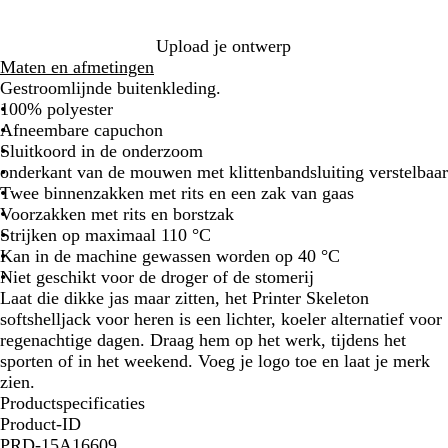
l
i
l
e
a
j
a
n
Upload je ontwerp
u
s
u
Maten en afmetingen
w
w
Gestroomlijnde buitenkleding.
100% polyester
Afneembare capuchon
Sluitkoord in de onderzoom
onderkant van de mouwen met klittenbandsluiting verstelbaar
Twee binnenzakken met rits en een zak van gaas
Voorzakken met rits en borstzak
Strijken op maximaal 110 °C
Kan in de machine gewassen worden op 40 °C
Niet geschikt voor de droger of de stomerij
Laat die dikke jas maar zitten, het Printer Skeleton
softshelljack voor heren is een lichter, koeler alternatief voor
regenachtige dagen. Draag hem op het werk, tijdens het
sporten of in het weekend. Voeg je logo toe en laat je merk
zien.
Productspecificaties
Product-ID
PRD-15A16609