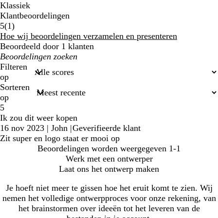
Klassiek
Klantbeoordelingen
1
5
(
1
)
klantbeoordelingen
Hoe wij beoordelingen verzamelen en presenteren
Beoordeeld door 1 klanten
Mijn
zoekopdrachten
Filteren
op
Sorteren
op
5
Ik zou dit weer kopen
16 nov 2023
|
John
|
Geverifieerde klant
Zit super en logo staat er mooi op
Beoordelingen worden weergegeven
1-1
Werk met een ontwerper
Laat ons het ontwerp maken
Je hoeft niet meer te gissen hoe het eruit komt te zien. Wij
nemen het volledige ontwerpproces voor onze rekening, van
het brainstormen over ideeën tot het leveren van de