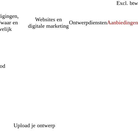
Incl. btw
Excl. btw
igingen,
Websites en
fwaar en
Ontwerpdiensten
Aanbiedinge
digitale marketing
elijk
od
Upload je ontwerp