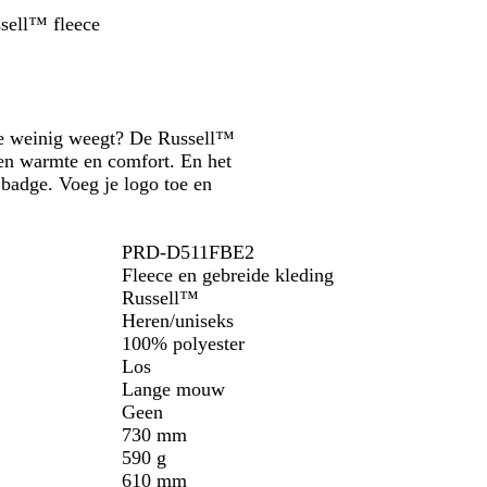
l
d
n
s
d
b
ssell™ fleece
a
l
u
a
w
u
w
ie weinig weegt? De Russell™
ssen warmte en comfort. En het
n badge. Voeg je logo toe en
PRD-D511FBE2
Fleece en gebreide kleding
Russell™
Heren/uniseks
100% polyester
Los
Lange mouw
Geen
730 mm
590 g
610 mm