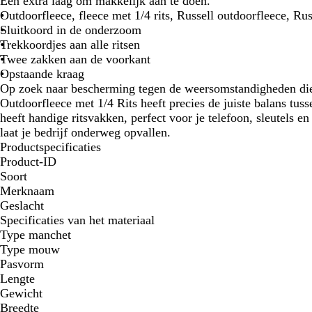
Een extra laag om makkelijk aan te doen.
Outdoorfleece, fleece met 1/4 rits, Russell outdoorfleece, Ru
Sluitkoord in de onderzoom
Trekkoordjes aan alle ritsen
Twee zakken aan de voorkant
Opstaande kraag
Op zoek naar bescherming tegen de weersomstandigheden d
Outdoorfleece met 1/4 Rits heeft precies de juiste balans tu
heeft handige ritsvakken, perfect voor je telefoon, sleutels e
laat je bedrijf onderweg opvallen.
Productspecificaties
Product-ID
Soort
Merknaam
Geslacht
Specificaties van het materiaal
Type manchet
Type mouw
Pasvorm
Lengte
Gewicht
Breedte