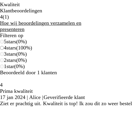
Kwaliteit
Klantbeoordelingen
1
4
(
1
)
klantbeoordelingen
Hoe wij beoordelingen verzamelen en
presenteren
Filteren op
5
stars
(
0
%)
4
stars
(
100
%)
3
stars
(
0
%)
2
stars
(
0
%)
1
star
(
0
%)
Beoordeeld door 1 klanten
4
Prima kwaliteit
17 jan 2024
|
Alice
|
Geverifieerde klant
Ziet er prachtig uit. Kwaliteit is top! Ik zou dit zo weer beste