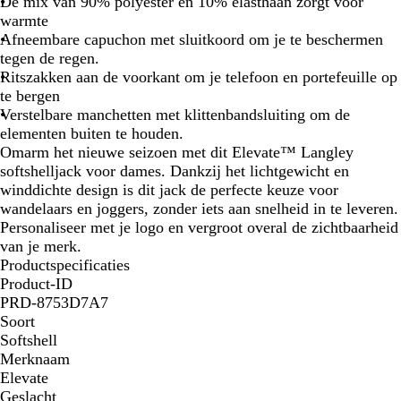
De mix van 90% polyester en 10% elasthaan zorgt voor
warmte
Afneembare capuchon met sluitkoord om je te beschermen
tegen de regen.
Ritszakken aan de voorkant om je telefoon en portefeuille op
te bergen
Verstelbare manchetten met klittenbandsluiting om de
elementen buiten te houden.
Omarm het nieuwe seizoen met dit Elevate™ Langley
softshelljack voor dames. Dankzij het lichtgewicht en
winddichte design is dit jack de perfecte keuze voor
wandelaars en joggers, zonder iets aan snelheid in te leveren.
Personaliseer met je logo en vergroot overal de zichtbaarheid
van je merk.
Productspecificaties
Product-ID
PRD-8753D7A7
Soort
Softshell
Merknaam
Elevate
Geslacht