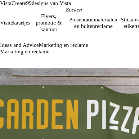
VistaCreate
99designs van Vista
Flyers,
Presentatiematerialen
Stickers
Visitekaartjes
promotie &
en buitenreclame
etikett
kantoor
Ideas and Advice
Marketing en reclame
Marketing en reclame