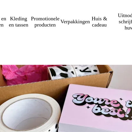
Uitnod
 en
Kleding
Promotionele
Huis &
Verpakkingen
schrij
en
en tassen
producten
cadeau
huw