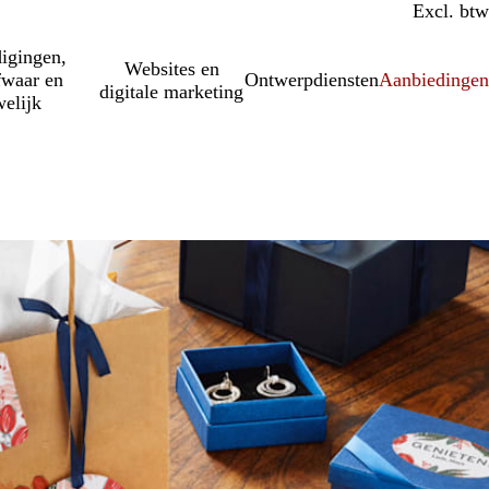
Incl. btw
Excl. btw
igingen,
Websites en
fwaar en
Ontwerpdiensten
Aanbiedinge
digitale marketing
elijk