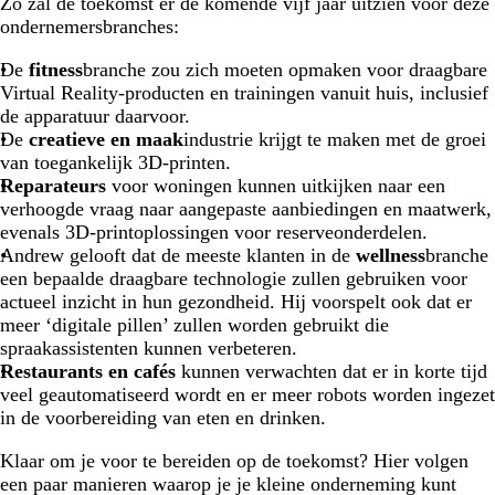
Zo zal de toekomst er de komende vijf jaar uitzien voor deze
ondernemersbranches:
De
fitness
branche zou zich moeten opmaken voor draagbare
Virtual Reality-producten en trainingen vanuit huis, inclusief
de apparatuur daarvoor.
De
creatieve en maak
industrie krijgt te maken met de groei
van toegankelijk 3D-printen.
Reparateurs
voor woningen kunnen uitkijken naar een
verhoogde vraag naar aangepaste aanbiedingen en maatwerk,
evenals 3D-printoplossingen voor reserveonderdelen.
Andrew gelooft dat de meeste klanten in de
wellness
branche
een bepaalde draagbare technologie zullen gebruiken voor
actueel inzicht in hun gezondheid. Hij voorspelt ook dat er
meer ‘digitale pillen’ zullen worden gebruikt die
spraakassistenten kunnen verbeteren.
Restaurants en cafés
kunnen verwachten dat er in korte tijd
veel geautomatiseerd wordt en er meer robots worden ingezet
in de voorbereiding van eten en drinken.
Klaar om je voor te bereiden op de toekomst? Hier volgen
een paar manieren waarop je je kleine onderneming kunt