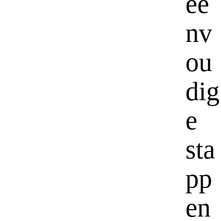
ee
nv
ou
dig
e
sta
pp
en