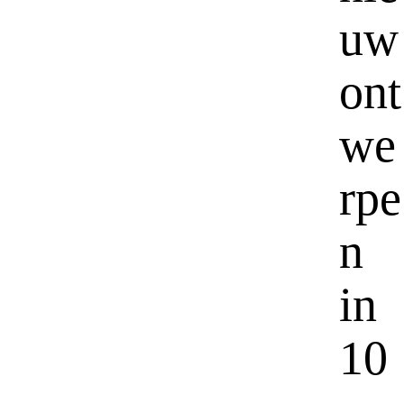
uw
ont
we
rpe
n
in
10