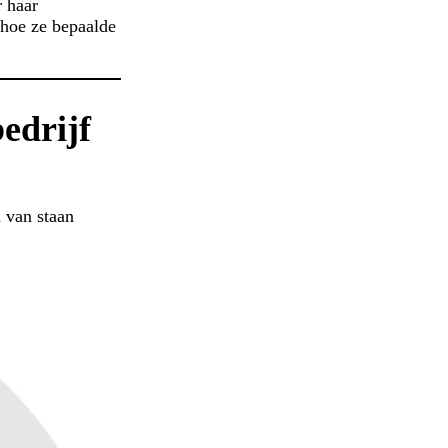
r haar
 hoe ze bepaalde
bedrijf
d van staan