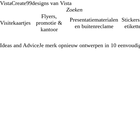
VistaCreate
99designs van Vista
Flyers,
Presentatiematerialen
Stickers
Visitekaartjes
promotie &
en buitenreclame
etikett
kantoor
Ideas and Advice
Je merk opnieuw ontwerpen in 10 eenvoudi