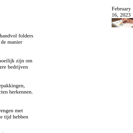
February
16, 2023
 handvol folders
n de manier
oeilijk zijn om
ere bedrijven
erpakkingen,
ucten herkennen.
brengen met
e tijd hebben