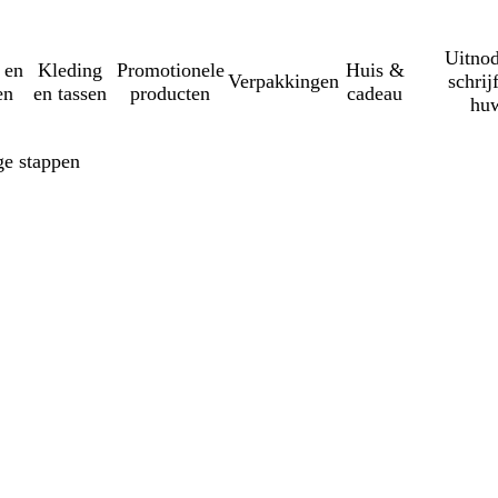
Uitnod
 en
Kleding
Promotionele
Huis &
Verpakkingen
schrij
en
en tassen
producten
cadeau
huw
ge stappen