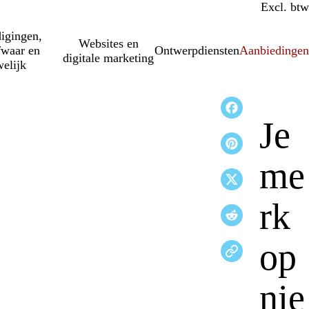
Incl. btw
Excl. btw
igingen,
Websites en
fwaar en
Ontwerpdiensten
Aanbiedinge
digitale marketing
elijk
Je
me
rk
op
nie