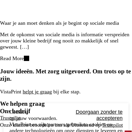
Waar je aan moet denken als je begint op sociale media
Met de opkomst van sociale media is informatie verspreiden
over jouw kleine bedrijf nog nooit zo makkelijk of snel
geweest. […]
Read More
Jouw ideeën. Met zorg uitgevoerd. Om trots op te
zijn.
VistaPrint
helpt je graag
bij elke stap.
We helpen graag
Ons bedrijf
Cookies,
Doorgaan zonder te
Trustpilot
op jouw voorwaarden.
accepteren
VistaPrint en zijn partners gebruiken cookies en
Onze klanten beoordelen ons als Uitstekend op
Trustpilot
andere technologieën om onze diensten te leveren en