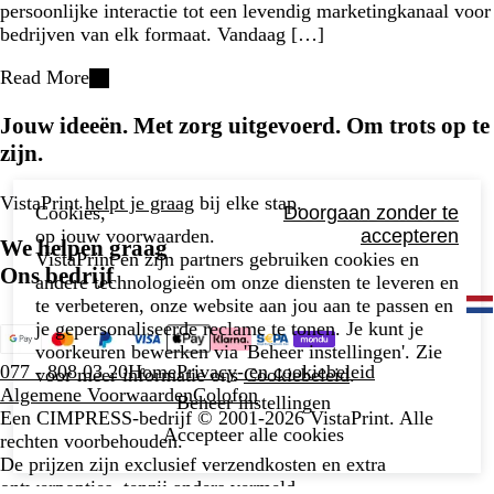
persoonlijke interactie tot een levendig marketingkanaal voor
bedrijven van elk formaat. Vandaag […]
Read More
Jouw ideeën. Met zorg uitgevoerd. Om trots op te
zijn.
VistaPrint
helpt je graag
bij elke stap.
Cookies,
Doorgaan zonder te
op jouw voorwaarden.
accepteren
We helpen graag
VistaPrint en zijn partners gebruiken cookies en
Ons bedrijf
andere technologieën om onze diensten te leveren en
te verbeteren, onze website aan jou aan te passen en
je gepersonaliseerde reclame te tonen. Je kunt je
voorkeuren bewerken via 'Beheer instellingen'. Zie
077 - 808 03 20
Home
Privacy- en cookiebeleid
voor meer informatie ons
Cookiebeleid
.
Algemene Voorwaarden
Colofon
Beheer instellingen
Een CIMPRESS-bedrijf
© 2001-2026 VistaPrint. Alle
Accepteer alle cookies
rechten voorbehouden.
De prijzen zijn exclusief verzendkosten en extra
ontwerpopties, tenzij anders vermeld.