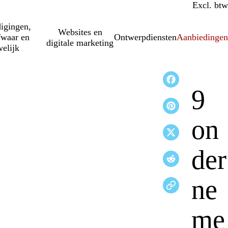
Incl. btw
Excl. btw
igingen,
Websites en
fwaar en
Ontwerpdiensten
Aanbiedinge
digitale marketing
elijk
9
on
der
ne
me