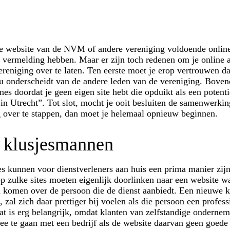
 website van de NVM of andere vereniging voldoende onlin
en vermelding hebben. Maar er zijn toch redenen om je online
ereniging over te laten. Ten eerste moet je erop vertrouwen da
ou onderscheidt van de andere leden van de vereniging. Boven
s doordat je geen eigen site hebt die opduikt als een potenti
in Utrecht”. Tot slot, mocht je ooit besluiten de samenwerkin
g over te stappen, dan moet je helemaal opnieuw beginnen.
n klusjesmannen
es kunnen voor dienstverleners aan huis een prima manier zij
 zulke sites moeten eigenlijk doorlinken naar een website wa
 komen over de persoon die de dienst aanbiedt. Een nieuwe k
, zal zich daar prettiger bij voelen als die persoon een profess
Dat is erg belangrijk, omdat klanten van zelfstandige ondern
 zee te gaan met een bedrijf als de website daarvan geen goede