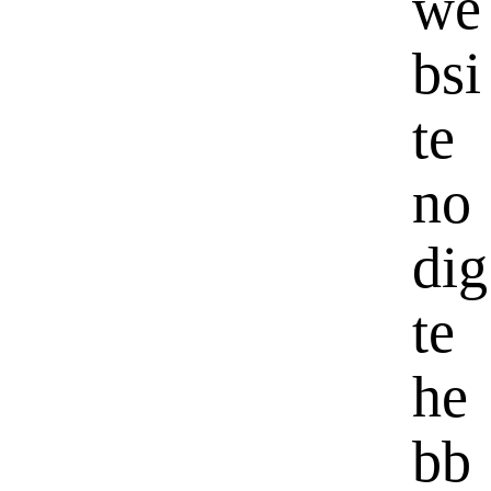
we
bsi
te
no
dig
te
he
bb