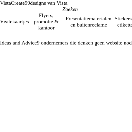
VistaCreate
99designs van Vista
Flyers,
Presentatiematerialen
Stickers
Visitekaartjes
promotie &
en buitenreclame
etikett
kantoor
Ideas and Advice
9 ondernemers die denken geen website nod