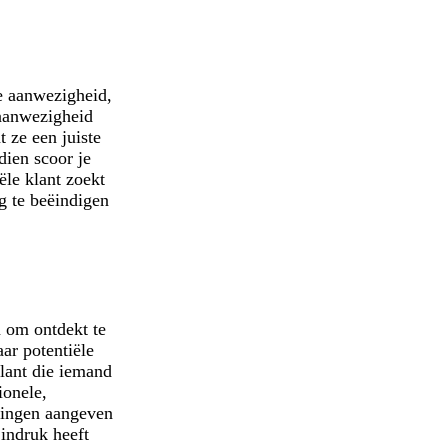
e aanwezigheid,
 aanwezigheid
t ze een juiste
dien scoor je
ële klant zoekt
g te beëindigen
n om ontdekt te
ar potentiële
lant die iemand
ionele,
emingen aangeven
 indruk heeft