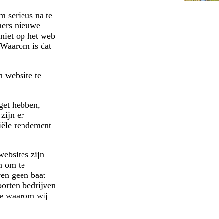
m serieus na te
mers nieuwe
 niet op het web
. Waarom is dat
n website te
dget hebben,
zijn er
ntiële rendement
websites zijn
jn om te
ven geen baat
oorten bedrijven
we waarom wij