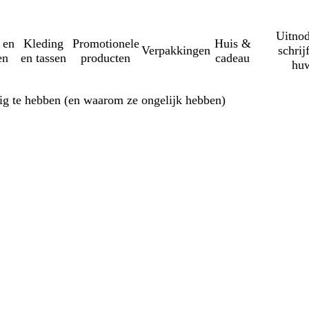
Uitnod
 en
Kleding
Promotionele
Huis &
Verpakkingen
schrij
en
en tassen
producten
cadeau
huw
ig te hebben (en waarom ze ongelijk hebben)