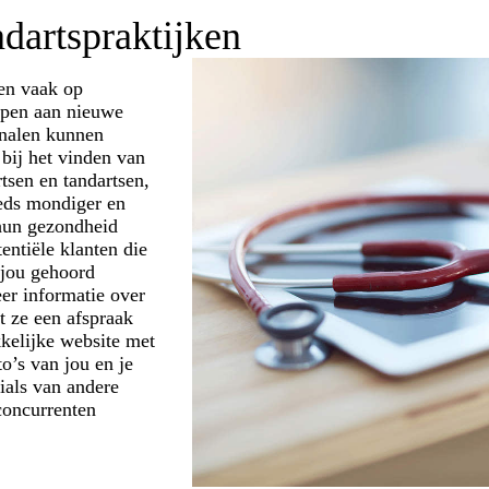
ndartspraktijken
en vaak op
lpen aan nieuwe
analen kunnen
bij het vinden van
rtsen en tandartsen,
eds mondiger en
 hun gezondheid
entiële klanten die
 jou gehoord
er informatie over
t ze een afspraak
kkelijke website met
to’s van jou en je
ials van andere
concurrenten