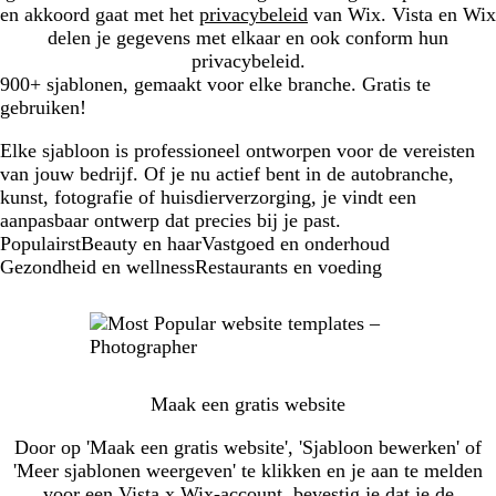
en akkoord gaat met het
privacybeleid
van Wix. Vista en Wix
delen je gegevens met elkaar en ook conform hun
privacybeleid.
900+ sjablonen, gemaakt voor elke branche. Gratis te
gebruiken!
Elke sjabloon is professioneel ontworpen voor de vereisten
van jouw bedrijf. Of je nu actief bent in de autobranche,
kunst, fotografie of huisdierverzorging, je vindt een
aanpasbaar ontwerp dat precies bij je past.
New
Populairst
Beauty en haar
Vastgoed en onderhoud
templates
Gezondheid en wellness
Restaurants en voeding
Maak een gratis website
Door op 'Maak een gratis website', 'Sjabloon bewerken' of
'Meer sjablonen weergeven' te klikken en je aan te melden
voor een Vista x Wix-account, bevestig je dat je de