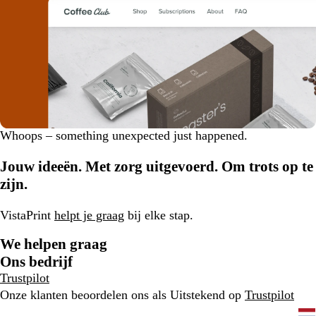
D
Whoops – something unexpected just happened.
i
s
Jouw ideeën. Met zorg uitgevoerd. Om trots op te
m
zijn.
i
s
VistaPrint
helpt je graag
bij elke stap.
s
a
We helpen graag
l
Ons bedrijf
e
Trustpilot
r
Onze klanten beoordelen ons als Uitstekend op
Trustpilot
t