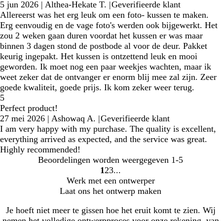
5 jun 2026
|
Althea-Hekate T.
|
Geverifieerde klant
Allereerst was het erg leuk om een foto- kussen te maken.
Erg eenvoudig en de vage foto's werden ook bijgewerkt. Het
zou 2 weken gaan duren voordat het kussen er was maar
binnen 3 dagen stond de postbode al voor de deur. Pakket
keurig ingepakt. Het kussen is ontzettend leuk en mooi
geworden. Ik moet nog een paar weekjes wachten, maar ik
weet zeker dat de ontvanger er enorm blij mee zal zijn. Zeer
goede kwaliteit, goede prijs. Ik kom zeker weer terug.
5
Perfect product!
27 mei 2026
|
Ashowaq A.
|
Geverifieerde klant
I am very happy with my purchase. The quality is excellent,
everything arrived as expected, and the service was great.
Highly recommended!
Beoordelingen worden weergegeven
1-5
1
2
3
Naar
Naar
Naar
Werk met een ontwerper
pagina
pagina
pagina
Laat ons het ontwerp maken
Je hoeft niet meer te gissen hoe het eruit komt te zien. Wij
nemen het volledige ontwerpproces voor onze rekening, van