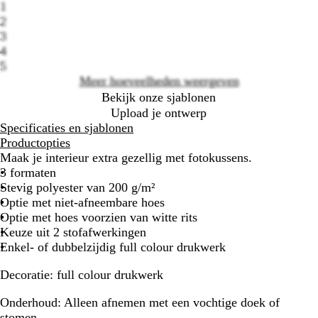
1
2
Loading
3
options
4
5
Meer hoeveelheden weergeven
Bekijk onze sjablonen
Upload je ontwerp
Specificaties en sjablonen
Productopties
Maak je interieur extra gezellig met fotokussens.
3 formaten
Stevig polyester van 200 g/m²
Optie met niet-afneembare hoes
Optie met hoes voorzien van witte rits
Keuze uit 2 stofafwerkingen
Enkel- of dubbelzijdig full colour drukwerk
Decoratie:
full colour drukwerk
Onderhoud:
Alleen afnemen met een vochtige doek of
stomen.