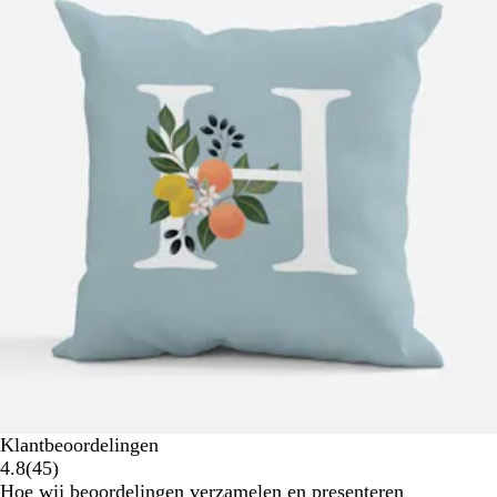
Klantbeoordelingen
45
4.8
(
45
)
klantbeoordelingen
Hoe wij beoordelingen verzamelen en presenteren