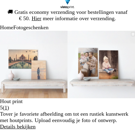
Dia
🚚
Gratis economy verzending voor bestellingen vanaf
1
€ 50.
Hier
meer informatie over verzending.
van
Home
Fotogeschenken
1
Dia
Zoombare
Gezoomd
Gebruik
Klik
Zoombare
Gezoomd
Gebruik
Klik
1
afbeelding
tot
plus-
om
afbeelding
tot
plus-
om
van
minimum
en
uit
minimum
en
uit
2
mintoetsen
te
mintoetsen
te
om
vouwen
om
vouwen
te
te
zoomen
zoomen
en
en
pijltjestoetsen
pijltjestoetsen
om
om
te
te
Hout print
zwenken
zwenken
Lees
5
(
1
)
1
Tover je favoriete afbeelding om tot een rustiek kunstwerk
klantbeoordelingen
met houtprints. Upload eenvoudig je foto of ontwerp.
Details bekijken