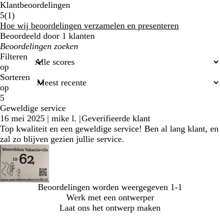
Klantbeoordelingen
1
5
(
1
)
klantbeoordelingen
Hoe wij beoordelingen verzamelen en presenteren
Beoordeeld door 1 klanten
Mijn
zoekopdrachten
Filteren
op
Sorteren
op
5
Geweldige service
16 mei 2025
|
mike l.
|
Geverifieerde klant
Top kwaliteit en een geweldige service! Ben al lang klant, en
zal zo blijven gezien jullie service.
Beoordelingen worden weergegeven
1-1
Werk met een ontwerper
Laat ons het ontwerp maken