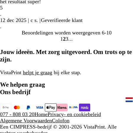
het resultaat super!
5
.
12 dec 2025
|
c s.
|
Geverifieerde klant
.
Beoordelingen worden weergegeven
6-10
1
2
3
Naar
Naar
Naar
pagina
pagina
pagina
Jouw ideeën. Met zorg uitgevoerd. Om trots op te
zijn.
VistaPrint
helpt je graag
bij elke stap.
We helpen graag
Ons bedrijf
077 - 808 03 20
Home
Privacy- en cookiebeleid
Algemene Voorwaarden
Colofon
Een CIMPRESS-bedrijf
© 2001-2026 VistaPrint. Alle