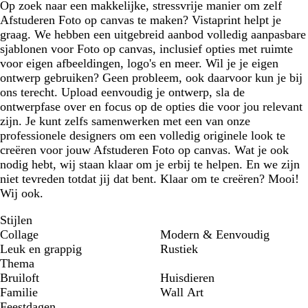
Op zoek naar een makkelijke, stressvrije manier om zelf
z
r
e
i
Afstuderen Foto op canvas te maken? Vistaprint helpt je
e
i
n
m
graag. We hebben een uitgebreid aanbod volledig aanpasbare
j
g
sjablonen voor Foto op canvas, inclusief opties met ruimte
s
r
voor eigen afbeeldingen, logo's en meer. Wil je je eigen
o
ontwerp gebruiken? Geen probleem, ook daarvoor kun je bij
e
ons terecht. Upload eenvoudig je ontwerp, sla de
n
ontwerpfase over en focus op de opties die voor jou relevant
zijn. Je kunt zelfs samenwerken met een van onze
professionele designers om een volledig originele look te
creëren voor jouw Afstuderen Foto op canvas. Wat je ook
nodig hebt, wij staan klaar om je erbij te helpen. En we zijn
niet tevreden totdat jij dat bent. Klaar om te creëren? Mooi!
Wij ook.
Stijlen
Collage
Modern & Eenvoudig
Leuk en grappig
Rustiek
Thema
Bruiloft
Huisdieren
Familie
Wall Art
Feestdagen