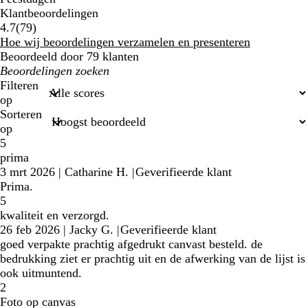
Klantbeoordelingen
79
4.7
(
79
)
klantbeoordelingen
Hoe wij beoordelingen verzamelen en presenteren
Beoordeeld door 79 klanten
Mijn
zoekopdrachten
Filteren
op
Sorteren
op
5
prima
3 mrt 2026
|
Catharine H.
|
Geverifieerde klant
Prima.
5
kwaliteit en verzorgd.
26 feb 2026
|
Jacky G.
|
Geverifieerde klant
goed verpakte prachtig afgedrukt canvast besteld. de
bedrukking ziet er prachtig uit en de afwerking van de lijst is
ook uitmuntend.
2
Foto op canvas