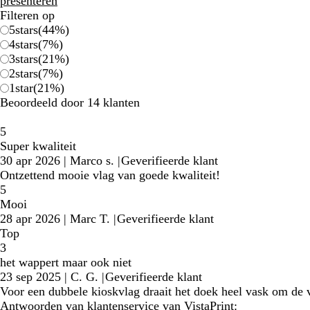
presenteren
Filteren op
5
stars
(
44
%)
4
stars
(
7
%)
3
stars
(
21
%)
2
stars
(
7
%)
1
star
(
21
%)
Beoordeeld door 14 klanten
5
Super kwaliteit
30 apr 2026
|
Marco s.
|
Geverifieerde klant
Ontzettend mooie vlag van goede kwaliteit!
5
Mooi
28 apr 2026
|
Marc T.
|
Geverifieerde klant
Top
3
het wappert maar ook niet
23 sep 2025
|
C. G.
|
Geverifieerde klant
Voor een dubbele kioskvlag draait het doek heel vask om de v
Antwoorden van klantenservice van VistaPrint: