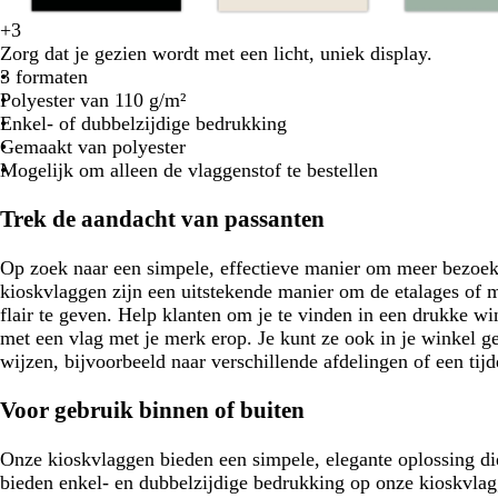
c
l
c
o
o
b
+
3
z
w
d
b
b
r
i
r
l
r
l
Zorg dat je gezien wordt met een licht, uniek display.
w
i
o
r
l
è
c
è
i
a
a
3 formaten
a
t
n
u
a
m
h
m
j
n
u
Polyester van 110 g/m²
r
k
i
d
e
t
e
f
j
w
Enkel- of dubbelzijdige bedrukking
t
e
n
g
g
g
e
Gemaakt van polyester
r
r
r
r
Mogelijk om alleen de vlaggenstof te bestellen
b
o
i
o
l
e
j
e
Trek de aandacht van passanten
a
n
s
n
u
Op zoek naar een simpele, effectieve manier om meer bezoek
w
kioskvlaggen zijn een uitstekende manier om de etalages of 
flair te geven. Help klanten om je te vinden in een drukke wink
met een vlag met je merk erop. Je kunt ze ook in je winkel 
wijzen, bijvoorbeeld naar verschillende afdelingen of een tijd
Voor gebruik binnen of buiten
Onze kioskvlaggen bieden een simpele, elegante oplossing di
bieden enkel- en dubbelzijdige bedrukking op onze kioskvlagg