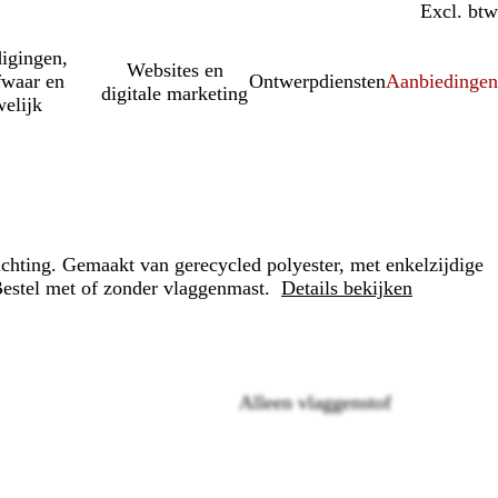
Incl. btw
Excl. btw
igingen,
Websites en
fwaar en
Ontwerpdiensten
Aanbiedinge
digitale marketing
elijk
ichting. Gemaakt van gerecycled polyester, met enkelzijdige
Bestel met of zonder vlaggenmast.
Details bekijken
Alleen vlaggenstof
Loading
options