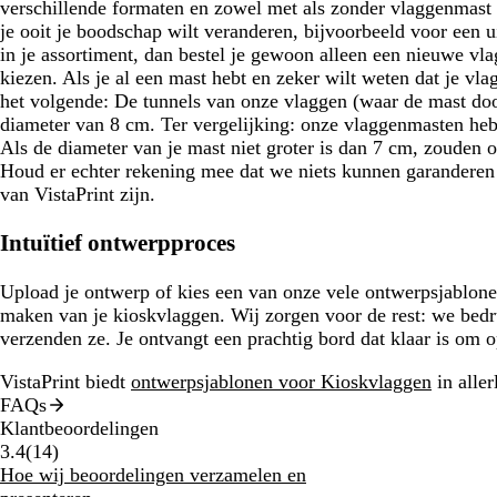
verschillende formaten en zowel met als zonder vlaggenmast
je ooit je boodschap wilt veranderen, bijvoorbeeld voor een 
in je assortiment, dan bestel je gewoon alleen een nieuwe vlag
kiezen. Als je al een mast hebt en zeker wilt weten dat je vl
het volgende: De tunnels van onze vlaggen (waar de mast do
diameter van 8 cm. Ter vergelijking: onze vlaggenmasten he
Als de diameter van je mast niet groter is dan 7 cm, zouden
Houd er echter rekening mee dat we niets kunnen garanderen 
van VistaPrint zijn.
Intuïtief ontwerpproces
Upload je ontwerp of kies een van onze vele ontwerpsjablon
maken van je kioskvlaggen. Wij zorgen voor de rest: we bed
verzenden ze. Je ontvangt een prachtig bord dat klaar is om o
VistaPrint biedt
ontwerpsjablonen voor Kioskvlaggen
in allerl
FAQs
Klantbeoordelingen
14
3.4
(
14
)
klantbeoordelingen
Hoe wij beoordelingen verzamelen en