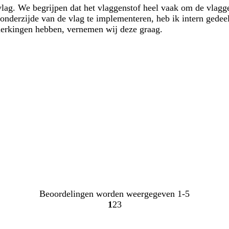
vlag. We begrijpen dat het vlaggenstof heel vaak om de vlagg
 onderzijde van de vlag te implementeren, heb ik intern gede
merkingen hebben, vernemen wij deze graag.
Beoordelingen worden weergegeven
1-5
1
2
3
Naar
Naar
Naar
pagina
pagina
pagina