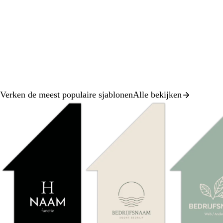
Verken de meest populaire sjablonen
Alle bekijken
Dia
1
van
8