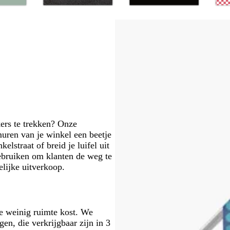
d
z
d
w
c
w
w
l
z
w
o
o
w
o
i
r
i
i
i
a
i
r
n
a
n
t
è
t
t
l
l
t
a
k
r
k
m
a
m
n
e
t
e
e
j
r
r
e
g
g
r
r
i
i
j
j
s
s
ers te trekken? Onze
muren van je winkel een beetje
elstraat of breid je luifel uit
gebruiken om klanten de weg te
elijke uitverkoop.
e weinig ruimte kost. We
en, die verkrijgbaar zijn in 3