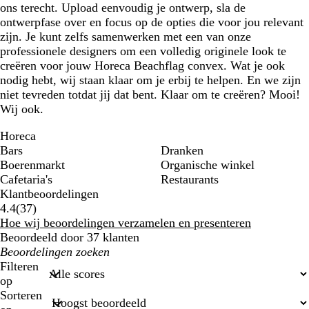
ons terecht. Upload eenvoudig je ontwerp, sla de
ontwerpfase over en focus op de opties die voor jou relevant
zijn. Je kunt zelfs samenwerken met een van onze
professionele designers om een volledig originele look te
creëren voor jouw Horeca Beachflag convex. Wat je ook
nodig hebt, wij staan klaar om je erbij te helpen. En we zijn
niet tevreden totdat jij dat bent. Klaar om te creëren? Mooi!
Wij ook.
Horeca
Bars
Dranken
Boerenmarkt
Organische winkel
Cafetaria's
Restaurants
Klantbeoordelingen
37
4.4
(
37
)
klantbeoordelingen
Hoe wij beoordelingen verzamelen en presenteren
Beoordeeld door 37 klanten
Mijn
zoekopdrachten
Filteren
op
Sorteren