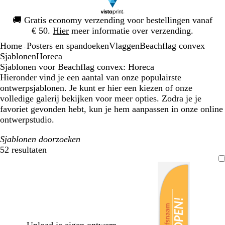
Dia
🚚
Gratis economy verzending voor bestellingen vanaf
1
€ 50.
Hier
meer informatie over verzending.
van
Home
Posters en spandoeken
Vlaggen
Beachflag convex
1
...
Sjablonen
Horeca
Sjablonen voor Beachflag convex: Horeca
Hieronder vind je een aantal van onze populairste
ontwerpsjablonen. Je kunt er hier een kiezen of onze
volledige galerij bekijken voor meer opties. Zodra je je
favoriet gevonden hebt, kun je hem aanpassen in onze online
ontwerpstudio.
Sjablonen doorzoeken
52 resultaten
Filters