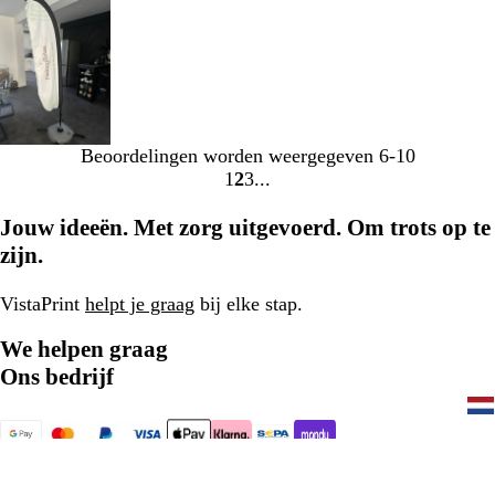
Beoordelingen worden weergegeven
6-10
1
2
3
Naar
Naar
Naar
pagina
pagina
pagina
Jouw ideeën. Met zorg uitgevoerd. Om trots op te
zijn.
VistaPrint
helpt je graag
bij elke stap.
We helpen graag
Ons bedrijf
077 - 808 03 20
Home
Privacy- en cookiebeleid
Algemene Voorwaarden
Colofon