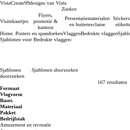
VistaCreate
99designs van Vista
Flyers,
Presentatiematerialen
Stickers
Visitekaartjes
promotie &
en buitenreclame
etikett
kantoor
Home
Posters en spandoeken
Vlaggen
Bedrukte vlaggen
Sjabl
...
Sjablonen voor Bedrukte vlaggen:
Sjablonen
doorzoeken
167 resultaten
Filters
Formaat
Vlagvorm
Bases
Materiaal
Pakket
Bedrijfstak
Amusement en recreatie