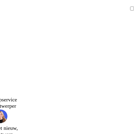
pservice
twerper
t nieuw,