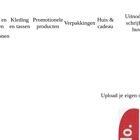
Uitnod
 en
Kleding
Promotionele
Huis &
Verpakkingen
schrij
en
en tassen
producten
cadeau
huw
onen
Upload je eigen 