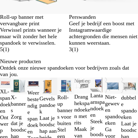
Roll-up banner met
Perswanden
vervangbare print
Geef je bedrijf een boost met
Verwissel prints wanneer je
Instagramwaardige
maar wilt zonder het hele
achtergronden die mensen niet
spandoek te verwisselen.
kunnen weerstaan.
5
(
1
)
3
(
1
)
Nieuwe producten
Ontdek onze nieuwe spandoeken voor bedrijven zoals dat
van jou.
Dia's
Nieuw
Nieuw
Nieuw
Nieuwe opties
Niet op voorraad
Nieuwe opties
Nieuwe
1
XL-
Weer
t/m
Lanta
Drang
Niet-
X-
Roll-
dubbel
span
Gevels
beste
2
arnspa
hekspa
gewev
banner
up
e
doek
pandoe
ndig
van
ndoek
ndoeke
en
s
banner
spando
en
k
e
9
en
n met
spando
Zorg
s voor
eken
Ont
Laat je
span
Steek
rits
eken
dat je
buiten
Laat je
wer
boodsc
doek
je
Maak
Ga
boodsc
Stel
boodsc
p
hap aan
en
boods
van
voor
hap
een
hap
een
beide
Toon