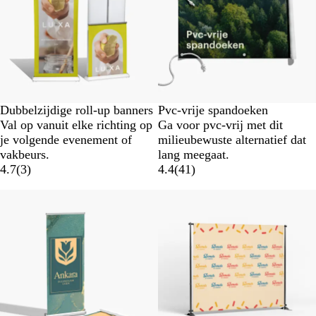
Dubbelzijdige roll-up banners
Pvc-vrije spandoeken
Val op vanuit elke richting op
Ga voor pvc-vrij met dit
je volgende evenement of
milieubewuste alternatief dat
vakbeurs.
lang meegaat.
4.7
(
3
)
4.4
(
41
)
Nieuwe opties