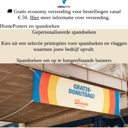
Dia
🚚
Gratis economy verzending voor bestellingen vanaf
1
€ 50.
Hier
meer informatie over verzending.
van
Home
Posters en spandoeken
1
Gepersonaliseerde spandoeken
Kies uit een selectie printopties voor spandoeken en vlaggen
waarmee jouw bedrijf opvalt.
Spandoeken om op te hangen
Staande banners