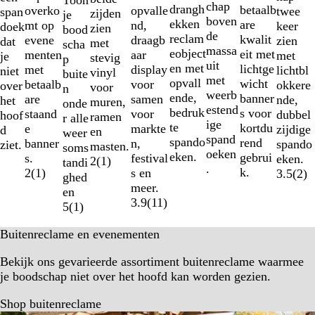
chap
drangh
betaalb
overko
opvalle
twee
span
zijden
je
boven
ekken
are
mt op
nd,
keer
doek
zien
bood
de
reclam
kwalit
evene
draagb
zien
dat
met
scha
massa
eobject
eit met
menten
aar
met
je
stevig
p
uit
en met
lichtge
met
display
lichtbl
niet
vinyl
buite
met
opvall
wicht
betaalb
voor
okkere
over
voor
n
weerb
ende,
banner
are
samen
nde,
het
muren,
onde
estend
bedruk
s voor
staand
voor
dubbel
hoof
ramen
r alle
ige
te
kortdu
e
markte
zijdige
d
en
weer
spand
spando
rend
banner
n,
spando
ziet.
masten.
soms
oeken
eken.
gebrui
s.
festival
eken.
2
(
1
)
tandi
.
k.
2
(
1
)
s en
3.5
(
2
)
ghed
meer.
en
3.9
(
11
)
5
(
1
)
Buitenreclame en evenementen
Bekijk ons gevarieerde assortiment buitenreclame waarmee
je boodschap niet over het hoofd kan worden gezien.
Shop buitenreclame