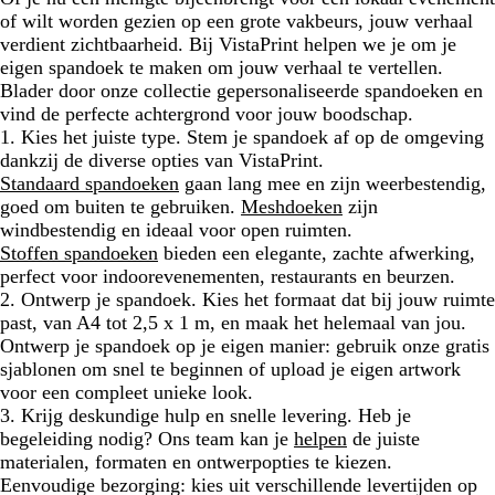
of wilt worden gezien op een grote vakbeurs, jouw verhaal
verdient zichtbaarheid. Bij VistaPrint helpen we je om je
eigen spandoek te maken om jouw verhaal te vertellen.
Blader door onze collectie gepersonaliseerde spandoeken en
vind de perfecte achtergrond voor jouw boodschap.
1. Kies het juiste type.
Stem je spandoek af op de omgeving
dankzij de diverse opties van VistaPrint.
Standaard spandoeken
gaan lang mee en zijn weerbestendig,
goed om buiten te gebruiken.
Meshdoeken
zijn
windbestendig en ideaal voor open ruimten.
Stoffen spandoeken
bieden een elegante, zachte afwerking,
perfect voor indoorevenementen, restaurants en beurzen.
2. Ontwerp je spandoek.
Kies het formaat dat bij jouw ruimte
past, van A4 tot 2,5 x 1 m, en maak het helemaal van jou.
Ontwerp je spandoek op je eigen manier: gebruik onze gratis
sjablonen om snel te beginnen of upload je eigen artwork
voor een compleet unieke look.
3. Krijg deskundige hulp en snelle levering.
Heb je
begeleiding nodig? Ons team kan je
helpen
de juiste
materialen, formaten en ontwerpopties te kiezen.
Eenvoudige bezorging:
kies uit verschillende levertijden op