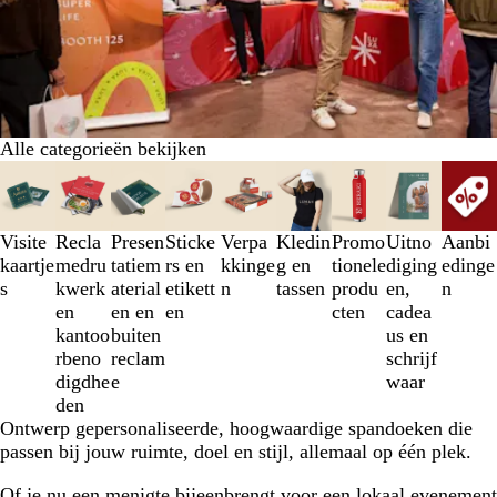
Alle categorieën bekijken
Dia's
1
t/m
3
Visite
Recla
Presen
Sticke
Verpa
Kledin
Promo
Uitno
Aanbi
van
kaartje
medru
tatiem
rs en
kkinge
g en
tionele
diging
edinge
9
s
kwerk
aterial
etikett
n
tassen
produ
en,
n
en
en en
en
cten
cadea
kantoo
buiten
us en
rbeno
reclam
schrijf
digdhe
e
waar
den
Ontwerp gepersonaliseerde, hoogwaardige spandoeken die
passen bij jouw ruimte, doel en stijl, allemaal op één plek.
Of je nu een menigte bijeenbrengt voor een lokaal evenement