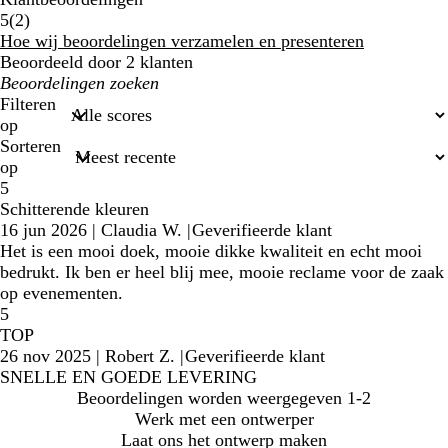
2
5
(
2
)
klantbeoordelingen
Hoe wij beoordelingen verzamelen en presenteren
Beoordeeld door 2 klanten
Mijn
zoekopdrachten
Filteren
op
Sorteren
op
5
Schitterende kleuren
16 jun 2026
|
Claudia W.
|
Geverifieerde klant
Het is een mooi doek, mooie dikke kwaliteit en echt mooi
bedrukt. Ik ben er heel blij mee, mooie reclame voor de zaak
op evenementen.
5
TOP
26 nov 2025
|
Robert Z.
|
Geverifieerde klant
SNELLE EN GOEDE LEVERING
Beoordelingen worden weergegeven
1-2
Werk met een ontwerper
Laat ons het ontwerp maken