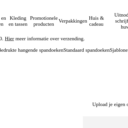
Uitnod
 en
Kleding
Promotionele
Huis &
Verpakkingen
schrij
en
en tassen
producten
cadeau
huw
50.
Hier
meer informatie over verzending.
Bedrukte hangende spandoeken
Standaard spandoeken
Sjablone
Upload je eigen 