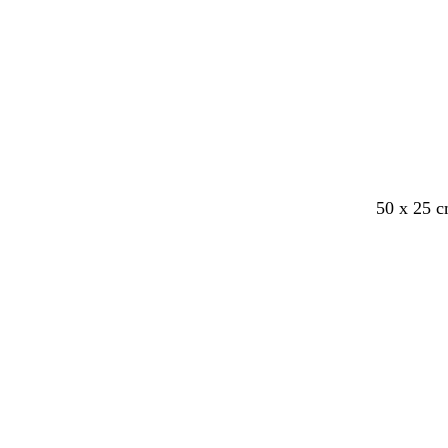
r
e
p
a
a
r
s
50 x 25 
Bezig
met
laden