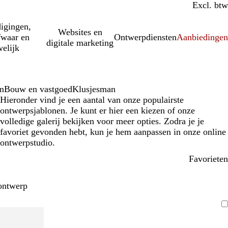
Incl. btw
Excl. btw
igingen,
Websites en
fwaar en
Ontwerpdiensten
Aanbiedinge
digitale marketing
elijk
n
Bouw en vastgoed
Klusjesman
Hieronder vind je een aantal van onze populairste
ontwerpsjablonen. Je kunt er hier een kiezen of onze
volledige galerij bekijken voor meer opties. Zodra je je
favoriet gevonden hebt, kun je hem aanpassen in onze online
ontwerpstudio.
Favorieten
ontwerp