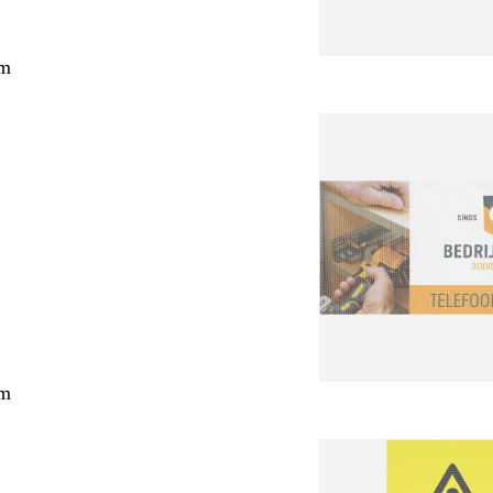
cm
cm