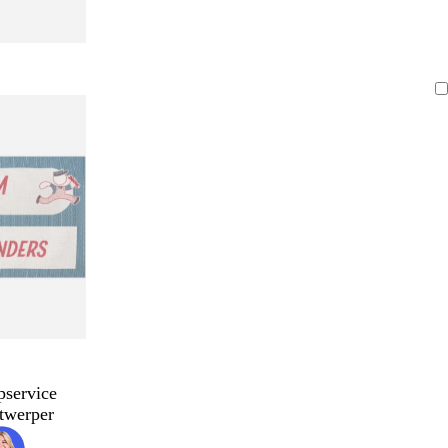
pservice
twerper