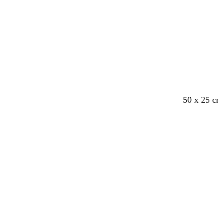
r
g
r
i
j
s
50 x 25 