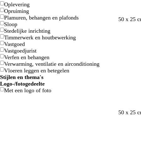
Oplevering
Opruiming
Plamuren, behangen en plafonds
d
d
w
d
50 x 25 
Sloop
o
o
i
o
Stedelijke inrichting
n
n
t
n
Timmerwerk en houtbewerking
k
k
k
Vastgoed
e
e
e
Vastgoedjurist
r
r
r
Verfen en behangen
b
p
g
Verwarming, ventilatie en airconditioning
l
a
r
Vloeren leggen en betegelen
a
a
i
Stijlen en thema's
u
r
j
Logo-/fotogedeelte
w
s
s
Met een logo of foto
w
w
w
w
d
50 x 25 
i
i
i
i
o
t
t
t
t
n
k
e