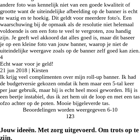
matige kwaliteit
20 jul 2018
|
Marc
jammer dat men niet meedenkt met de klant als er een foto
nog op de achtergrond staat en de andere foto deze foto niet
helemaal wegwerkt waardoor er een rand (van een foto) om
de uiteindelijke afbeelding is gekomen. Bij het aanmaken
van een visitekaartje is dit overigens wel gebeurd, waarom
dan bij een duurder product en een product dat natuurlijk
echt in het oog moet schieten niet deze eindcontrole. Een
andere foto was kennelijk niet van een goede kwaliteit of
grootte want de uiteindelijke afbeelding op de banner is echt
te wazig en te hoekig. Dit geldt voor meerdere foto's. Een
waarschuwing bij de opmaak als de resolutie niet helemaal
voldoende is om een foto te veel te vergroten, zou handig
zijn. Je geeft wel akkoord dat alles goed is, maar dit baseer
je op een kleine foto van jouw banner, waarop je niet de
uiteindelijke weergave zoals op de banner zelf goed kan zien.
4
Echt waar voor je geld!
21 jun 2018
|
Kirsten
Ik krijg veel complimenten over mijn roll-up banner. Ik had
de budgetversie gekozen omdat ik hem maar een 5-tal keer