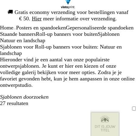
Dia
🚚
Gratis economy verzending voor bestellingen vanaf
1
€ 50.
Hier
meer informatie over verzending.
van
Home
Posters en spandoeken
Gepersonaliseerde spandoeken
1
...
Staande banners
Roll-up banners voor buiten
Sjablonen
Natuur en landschap
Sjablonen voor Roll-up banners voor buiten: Natuur en
landschap
Hieronder vind je een aantal van onze populairste
ontwerpsjablonen. Je kunt er hier een kiezen of onze
volledige galerij bekijken voor meer opties. Zodra je je
favoriet gevonden hebt, kun je hem aanpassen in onze online
ontwerpstudio.
Sjablonen doorzoeken
27 resultaten
Filters