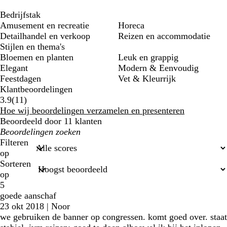
Bedrijfstak
Amusement en recreatie
Horeca
Detailhandel en verkoop
Reizen en accommodatie
Stijlen en thema's
Bloemen en planten
Leuk en grappig
Elegant
Modern & Eenvoudig
Feestdagen
Vet & Kleurrijk
Klantbeoordelingen
11
3.9
(
11
)
klantbeoordelingen
Hoe wij beoordelingen verzamelen en presenteren
Beoordeeld door 11 klanten
Mijn
zoekopdrachten
Filteren
op
Sorteren
op
5
goede aanschaf
23 okt 2018
|
Noor
we gebruiken de banner op congressen. komt goed over. staat