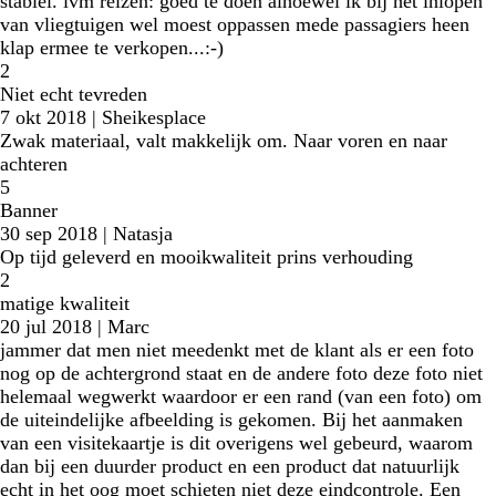
stabiel. ivm reizen: goed te doen alhoewel ik bij het inlopen
van vliegtuigen wel moest oppassen mede passagiers heen
klap ermee te verkopen...:-)
2
Niet echt tevreden
7 okt 2018
|
Sheikesplace
Zwak materiaal, valt makkelijk om. Naar voren en naar
achteren
5
Banner
30 sep 2018
|
Natasja
Op tijd geleverd en mooikwaliteit prins verhouding
2