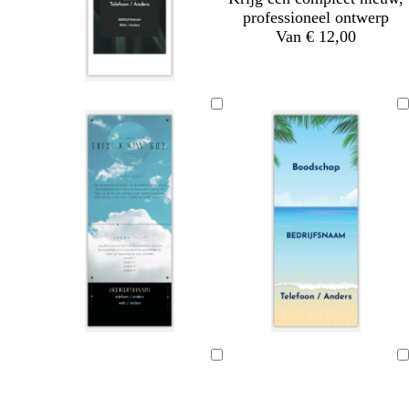
i
professioneel ontwerp
n
Van € 12,00
Bezig
Bezig
met
met
laden
laden