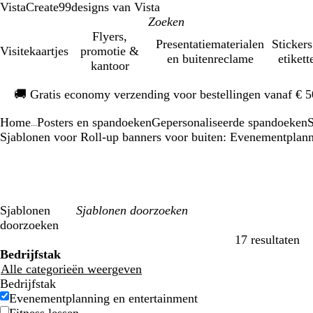
VistaCreate
99designs van Vista
Flyers,
Presentatiematerialen
Stickers
Visitekaartjes
promotie &
en buitenreclame
etikett
kantoor
Dia
🚚
Gratis economy verzending voor bestellingen vanaf € 
1
van
Home
Posters en spandoeken
Gepersonaliseerde spandoeken
S
1
...
Sjablonen voor Roll-up banners voor buiten: Evenementplann
Sjablonen
doorzoeken
17 resultaten
Filters
Bedrijfstak
Alle categorieën weergeven
Bedrijfstak
Evenementplanning en entertainment