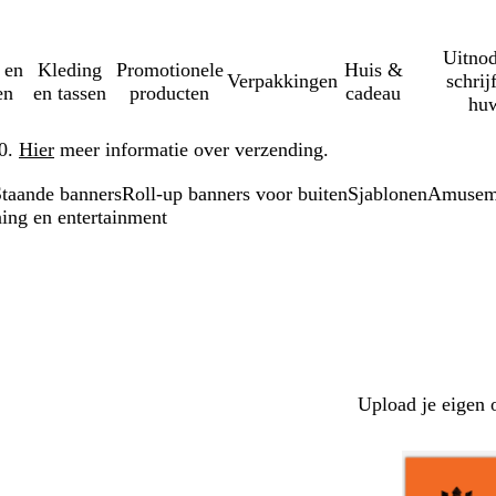
Uitnod
 en
Kleding
Promotionele
Huis &
Verpakkingen
schrij
en
en tassen
producten
cadeau
huw
50.
Hier
meer informatie over verzending.
taande banners
Roll-up banners voor buiten
Sjablonen
Amuseme
ing en entertainment
Upload je eigen 