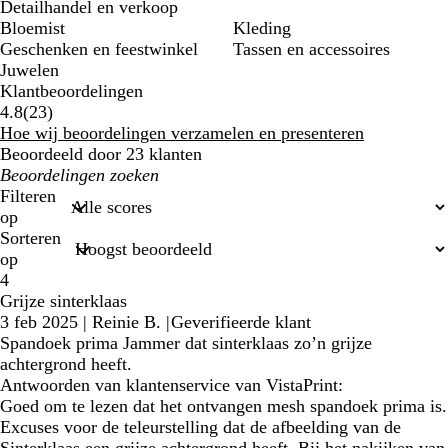
Detailhandel en verkoop
Bloemist
Kleding
Geschenken en feestwinkel
Tassen en accessoires
Juwelen
Klantbeoordelingen
23
4.8
(
23
)
klantbeoordelingen
Hoe wij beoordelingen verzamelen en presenteren
Beoordeeld door 23 klanten
Mijn
zoekopdrachten
Filteren
op
Sorteren
op
4
Grijze sinterklaas
3 feb 2025
|
Reinie B.
|
Geverifieerde klant
Spandoek prima Jammer dat sinterklaas zo’n grijze
achtergrond heeft.
Antwoorden van klantenservice van VistaPrint:
Goed om te lezen dat het ontvangen mesh spandoek prima is.
Excuses voor de teleurstelling dat de afbeelding van de