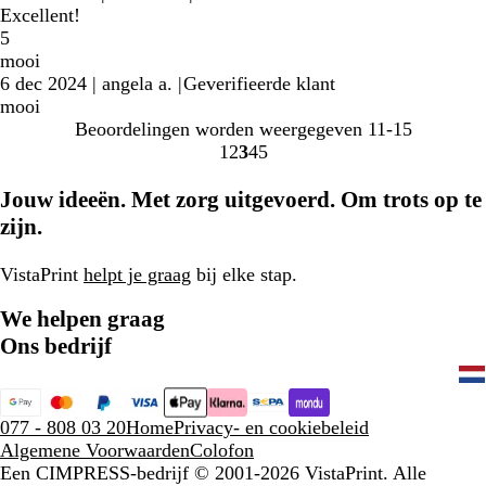
Excellent!
5
mooi
6 dec 2024
|
angela a.
|
Geverifieerde klant
mooi
Beoordelingen worden weergegeven
11-15
1
2
3
4
5
Naar
Naar
Naar
Naar
Naar
pagina
pagina
pagina
pagina
pagina
Jouw ideeën. Met zorg uitgevoerd. Om trots op te
zijn.
VistaPrint
helpt je graag
bij elke stap.
We helpen graag
Ons bedrijf
077 - 808 03 20
Home
Privacy- en cookiebeleid
Algemene Voorwaarden
Colofon
Een CIMPRESS-bedrijf
© 2001-2026 VistaPrint. Alle