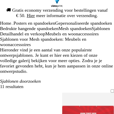
Dia
🚚
Gratis economy verzending voor bestellingen vanaf
1
€ 50.
Hier
meer informatie over verzending.
van
Home
Posters en spandoeken
Gepersonaliseerde spandoeken
1
...
Bedrukte hangende spandoeken
Mesh spandoeken
Sjablonen
Detailhandel en verkoop
Meubels en woonaccessoires
Sjablonen voor Mesh spandoeken: Meubels en
woonaccessoires
Hieronder vind je een aantal van onze populairste
ontwerpsjablonen. Je kunt er hier een kiezen of onze
volledige galerij bekijken voor meer opties. Zodra je je
favoriet gevonden hebt, kun je hem aanpassen in onze online
ontwerpstudio.
Sjablonen doorzoeken
11 resultaten
Filters