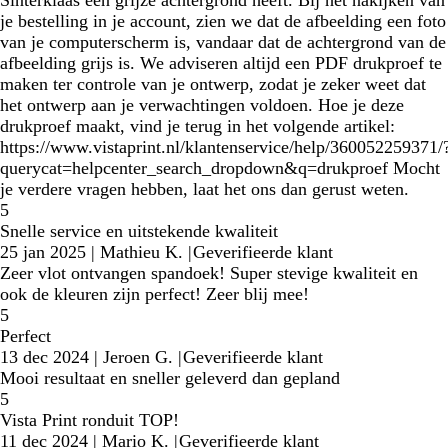
Sinterklaas een grijze achtergrond heeft. Bij het nakijken van
je bestelling in je account, zien we dat de afbeelding een foto
van je computerscherm is, vandaar dat de achtergrond van de
afbeelding grijs is. We adviseren altijd een PDF drukproef te
maken ter controle van je ontwerp, zodat je zeker weet dat
het ontwerp aan je verwachtingen voldoen. Hoe je deze
drukproef maakt, vind je terug in het volgende artikel:
https://www.vistaprint.nl/klantenservice/help/360052259371/
querycat=helpcenter_search_dropdown&q=drukproef Mocht
je verdere vragen hebben, laat het ons dan gerust weten.
5
Snelle service en uitstekende kwaliteit
25 jan 2025
|
Mathieu K.
|
Geverifieerde klant
Zeer vlot ontvangen spandoek! Super stevige kwaliteit en
ook de kleuren zijn perfect! Zeer blij mee!
5
Perfect
13 dec 2024
|
Jeroen G.
|
Geverifieerde klant
Mooi resultaat en sneller geleverd dan gepland
5
Vista Print ronduit TOP!
11 dec 2024
|
Mario K.
|
Geverifieerde klant