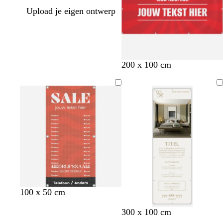
Upload je eigen ontwerp
200 x 100 cm
r
b
t
s
p
100 x 50 cm
o
l
e
m
a
l
t
d
d
l
b
300 x 100 cm
o
a
r
a
a
i
u
o
o
i
l