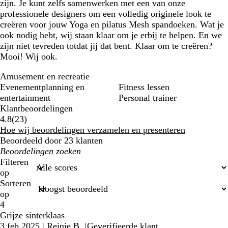
zijn. Je kunt zelfs samenwerken met een van onze
professionele designers om een volledig originele look te
creëren voor jouw Yoga en pilatus Mesh spandoeken. Wat je
ook nodig hebt, wij staan klaar om je erbij te helpen. En we
zijn niet tevreden totdat jij dat bent. Klaar om te creëren?
Mooi! Wij ook.
Amusement en recreatie
Evenementplanning en
Fitness lessen
entertainment
Personal trainer
Klantbeoordelingen
23
4.8
(
23
)
klantbeoordelingen
Hoe wij beoordelingen verzamelen en presenteren
Beoordeeld door 23 klanten
Mijn
zoekopdrachten
Filteren
op
Sorteren
op
4
Grijze sinterklaas
3 feb 2025
|
Reinie B.
|
Geverifieerde klant