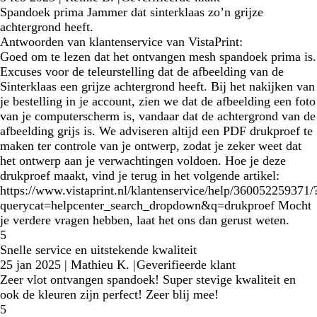
Spandoek prima Jammer dat sinterklaas zo’n grijze
achtergrond heeft.
Antwoorden van klantenservice van VistaPrint:
Goed om te lezen dat het ontvangen mesh spandoek prima is.
Excuses voor de teleurstelling dat de afbeelding van de
Sinterklaas een grijze achtergrond heeft. Bij het nakijken van
je bestelling in je account, zien we dat de afbeelding een foto
van je computerscherm is, vandaar dat de achtergrond van de
afbeelding grijs is. We adviseren altijd een PDF drukproef te
maken ter controle van je ontwerp, zodat je zeker weet dat
het ontwerp aan je verwachtingen voldoen. Hoe je deze
drukproef maakt, vind je terug in het volgende artikel:
https://www.vistaprint.nl/klantenservice/help/360052259371/
querycat=helpcenter_search_dropdown&q=drukproef Mocht
je verdere vragen hebben, laat het ons dan gerust weten.
5
Snelle service en uitstekende kwaliteit
25 jan 2025
|
Mathieu K.
|
Geverifieerde klant
Zeer vlot ontvangen spandoek! Super stevige kwaliteit en
ook de kleuren zijn perfect! Zeer blij mee!
5