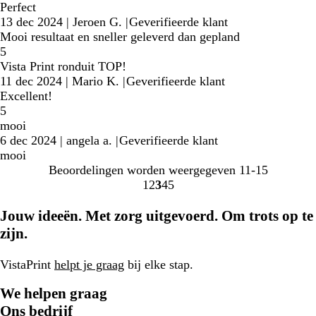
Perfect
13 dec 2024
|
Jeroen G.
|
Geverifieerde klant
Mooi resultaat en sneller geleverd dan gepland
5
Vista Print ronduit TOP!
11 dec 2024
|
Mario K.
|
Geverifieerde klant
Excellent!
5
mooi
6 dec 2024
|
angela a.
|
Geverifieerde klant
mooi
Beoordelingen worden weergegeven
11-15
1
2
3
4
5
Naar
Naar
Naar
Naar
Naar
pagina
pagina
pagina
pagina
pagina
Jouw ideeën. Met zorg uitgevoerd. Om trots op te
zijn.
VistaPrint
helpt je graag
bij elke stap.
We helpen graag
Ons bedrijf