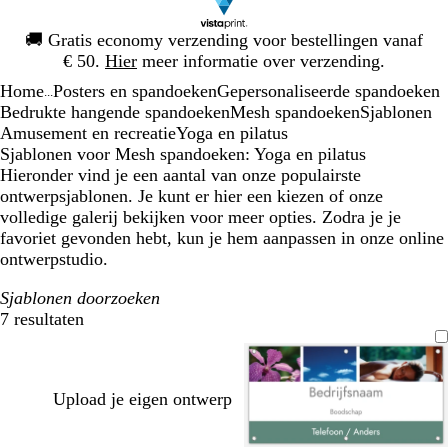
Dia
🚚
Gratis economy verzending voor bestellingen vanaf
1
€ 50.
Hier
meer informatie over verzending.
van
Home
Posters en spandoeken
Gepersonaliseerde spandoeken
1
...
Bedrukte hangende spandoeken
Mesh spandoeken
Sjablonen
Amusement en recreatie
Yoga en pilatus
Sjablonen voor Mesh spandoeken: Yoga en pilatus
Hieronder vind je een aantal van onze populairste
ontwerpsjablonen. Je kunt er hier een kiezen of onze
volledige galerij bekijken voor meer opties. Zodra je je
favoriet gevonden hebt, kun je hem aanpassen in onze online
ontwerpstudio.
Sjablonen doorzoeken
7 resultaten
Filters
Upload je eigen ontwerp