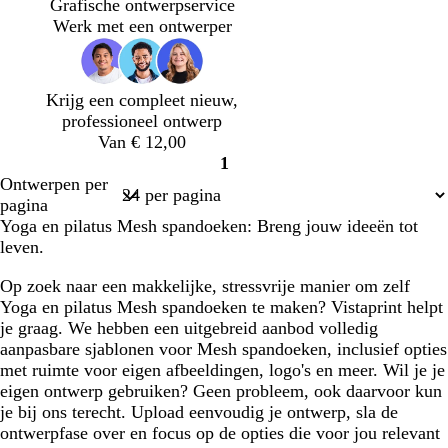
l
r
i
r
Grafische ontwerpservice
a
q
g
r
Werk met een ontwerper
u
e
a
o
c
i
o
Krijg een compleet nieuw,
s
t
professioneel ontwerp
e
t
Van € 12,00
a
1
Pagina
Ontwerpen per
1
pagina
Yoga en pilatus Mesh spandoeken: Breng jouw ideeën tot
leven.
Op zoek naar een makkelijke, stressvrije manier om zelf
Yoga en pilatus Mesh spandoeken te maken? Vistaprint helpt
je graag. We hebben een uitgebreid aanbod volledig
aanpasbare sjablonen voor Mesh spandoeken, inclusief opties
met ruimte voor eigen afbeeldingen, logo's en meer. Wil je je
eigen ontwerp gebruiken? Geen probleem, ook daarvoor kun
je bij ons terecht. Upload eenvoudig je ontwerp, sla de
ontwerpfase over en focus op de opties die voor jou relevant