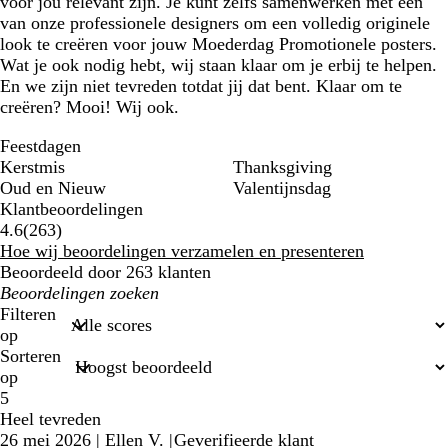
voor jou relevant zijn. Je kunt zelfs samenwerken met een
van onze professionele designers om een volledig originele
look te creëren voor jouw Moederdag Promotionele posters.
Wat je ook nodig hebt, wij staan klaar om je erbij te helpen.
En we zijn niet tevreden totdat jij dat bent. Klaar om te
creëren? Mooi! Wij ook.
Feestdagen
Kerstmis
Thanksgiving
Oud en Nieuw
Valentijnsdag
Klantbeoordelingen
263
4.6
(
263
)
klantbeoordelingen
Hoe wij beoordelingen verzamelen en presenteren
Beoordeeld door 263 klanten
Mijn
zoekopdrachten
Filteren
op
Sorteren
op
5
Heel tevreden
26 mei 2026
|
Ellen V.
|
Geverifieerde klant