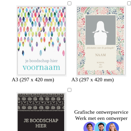
t
t
a
t
r
t
c
z
d
w
c
A3 (297 x 420 mm)
A3 (297 x 420 mm)
r
w
o
i
r
è
a
n
t
è
m
r
k
m
e
t
e
e
r
Grafische ontwerpservice
g
Werk met een ontwerper
r
i