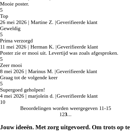
Mooie poster.
5
Top
26 mei 2026
|
Martine Z.
|
Geverifieerde klant
Geweldig
5
Prima verzorgd
11 mei 2026
|
Herman K.
|
Geverifieerde klant
Poster zie er mooi uit. Levertijd was zoals afgesproken.
5
Zeer mooi
8 mei 2026
|
Marinus M.
|
Geverifieerde klant
Graag tot de volgende keer
5
Supergoed geholpen!
4 mei 2026
|
marjolein d.
|
Geverifieerde klant
10
Beoordelingen worden weergegeven
11-15
1
2
3
Naar
Naar
Naar
pagina
pagina
pagina
Jouw ideeën. Met zorg uitgevoerd. Om trots op te