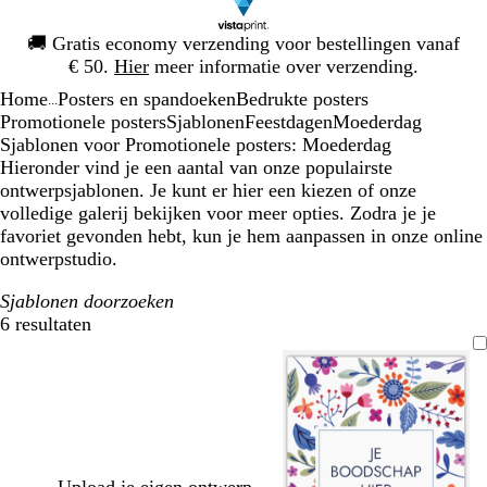
Dia
🚚
Gratis economy verzending voor bestellingen vanaf
1
€ 50.
Hier
meer informatie over verzending.
van
Home
Posters en spandoeken
Bedrukte posters
1
...
Promotionele posters
Sjablonen
Feestdagen
Moederdag
Sjablonen voor Promotionele posters: Moederdag
Hieronder vind je een aantal van onze populairste
ontwerpsjablonen. Je kunt er hier een kiezen of onze
volledige galerij bekijken voor meer opties. Zodra je je
favoriet gevonden hebt, kun je hem aanpassen in onze online
ontwerpstudio.
Sjablonen doorzoeken
6 resultaten
Filters