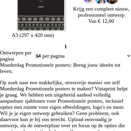
j
Krijg een compleet nieuw,
s
professioneel ontwerp
Van € 12,00
z
o
t
b
d
c
A3 (297 x 420 mm)
w
l
u
r
o
r
1
a
i
r
u
n
è
Pagina
Ontwerpen per
r
j
q
i
k
m
1
pagina
t
f
u
n
e
e
Moederdag Promotionele posters: Breng jouw ideeën tot
g
o
r
leven.
r
i
b
o
s
l
Op zoek naar een makkelijke, stressvrije manier om zelf
e
e
a
Moederdag Promotionele posters te maken? Vistaprint helpt
n
u
je graag. We hebben een uitgebreid aanbod volledig
w
aanpasbare sjablonen voor Promotionele posters, inclusief
opties met ruimte voor eigen afbeeldingen, logo's en meer.
Wil je je eigen ontwerp gebruiken? Geen probleem, ook
daarvoor kun je bij ons terecht. Upload eenvoudig je
ontwerp, sla de ontwerpfase over en focus op de opties die