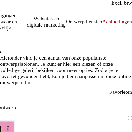
Incl. btw
Excl. btw
igingen,
Websites en
fwaar en
Ontwerpdiensten
Aanbiedinge
digitale marketing
elijk
s
Hieronder vind je een aantal van onze populairste
ontwerpsjablonen. Je kunt er hier een kiezen of onze
volledige galerij bekijken voor meer opties. Zodra je je
favoriet gevonden hebt, kun je hem aanpassen in onze online
ontwerpstudio.
Favorieten
ontwerp