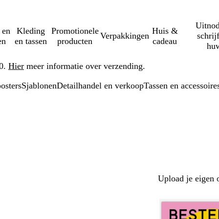
Uitnod
 en
Kleding
Promotionele
Huis &
Verpakkingen
schrij
en
en tassen
producten
cadeau
huw
50.
Hier
meer informatie over verzending.
osters
Sjablonen
Detailhandel en verkoop
Tassen en accessoire
Upload je eigen 