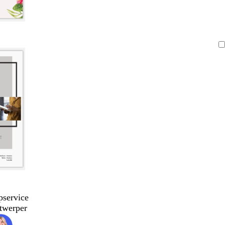
pservice
twerper