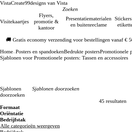
VistaCreate
99designs van Vista
Flyers,
Presentatiematerialen
Stickers
Visitekaartjes
promotie &
en buitenreclame
etikett
kantoor
Dia
🚚
Gratis economy verzending voor bestellingen vanaf € 
1
van
Home
Posters en spandoeken
Bedrukte posters
Promotionele p
1
...
Sjablonen voor Promotionele posters: Tassen en accessoires
Sjablonen
doorzoeken
45 resultaten
Filters
Formaat
Oriëntatie
Bedrijfstak
Alle categorieën weergeven