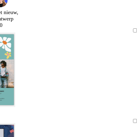
t nieuw,
ntwerp
0