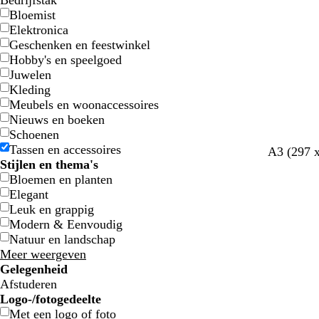
Bedrijfstak
Bloemist
Elektronica
Geschenken en feestwinkel
Hobby's en speelgoed
Juwelen
Kleding
Meubels en woonaccessoires
Nieuws en boeken
Schoenen
Tassen en accessoires
r
b
g
l
l
A3 (297 
Stijlen en thema's
o
l
o
i
i
Bloemen en planten
z
a
u
c
c
Elegant
e
d
d
h
h
Leuk en grappig
g
t
t
Modern & Eenvoudig
r
g
g
Natuur en landschap
o
r
r
Meer weergeven
e
i
i
Gelegenheid
n
j
j
Afstuderen
s
s
Logo-/fotogedeelte
Met een logo of foto