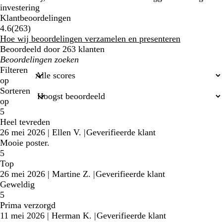
investering
Klantbeoordelingen
263
4.6
(
263
)
klantbeoordelingen
Hoe wij beoordelingen verzamelen en presenteren
Beoordeeld door 263 klanten
Mijn
zoekopdrachten
Filteren
op
Sorteren
op
5
Heel tevreden
26 mei 2026
|
Ellen V.
|
Geverifieerde klant
Mooie poster.
5
Top
26 mei 2026
|
Martine Z.
|
Geverifieerde klant
Geweldig
5
Prima verzorgd
11 mei 2026
|
Herman K.
|
Geverifieerde klant