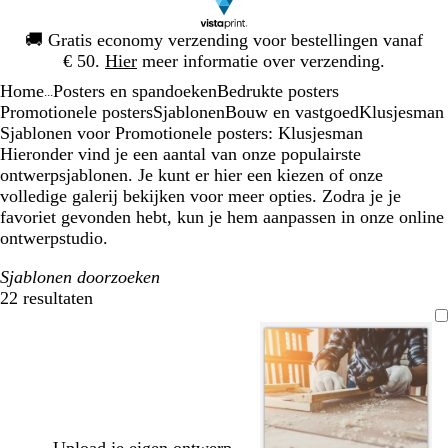
Dia
🚚
Gratis economy verzending voor bestellingen vanaf
1
€ 50.
Hier
meer informatie over verzending.
van
Home
Posters en spandoeken
Bedrukte posters
1
...
Promotionele posters
Sjablonen
Bouw en vastgoed
Klusjesman
Sjablonen voor Promotionele posters: Klusjesman
Hieronder vind je een aantal van onze populairste
ontwerpsjablonen. Je kunt er hier een kiezen of onze
volledige galerij bekijken voor meer opties. Zodra je je
favoriet gevonden hebt, kun je hem aanpassen in onze online
ontwerpstudio.
Sjablonen doorzoeken
22 resultaten
Filters