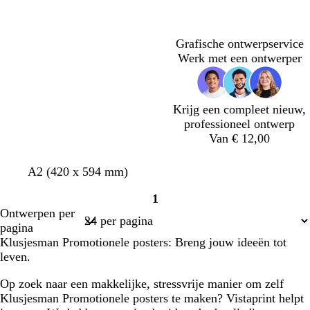
Bezig
k
k
q
u
d
h
d
k
k
r
k
met
e
e
u
w
t
e
e
t
e
laden
r
r
o
g
r
r
r
Grafische ontwerpservice
g
p
i
r
g
g
g
Werk met een ontwerper
r
a
s
i
r
r
r
i
a
e
j
i
i
i
j
r
s
j
j
j
Krijg een compleet nieuw,
s
s
s
s
s
professioneel ontwerp
Van € 12,00
b
b
b
b
b
A2 (420 x 594 mm)
r
r
r
r
r
1
u
u
u
u
u
Pagina
Ontwerpen per
i
i
i
i
i
1
pagina
n
n
n
n
n
Klusjesman Promotionele posters: Breng jouw ideeën tot
leven.
Op zoek naar een makkelijke, stressvrije manier om zelf
Klusjesman Promotionele posters te maken? Vistaprint helpt