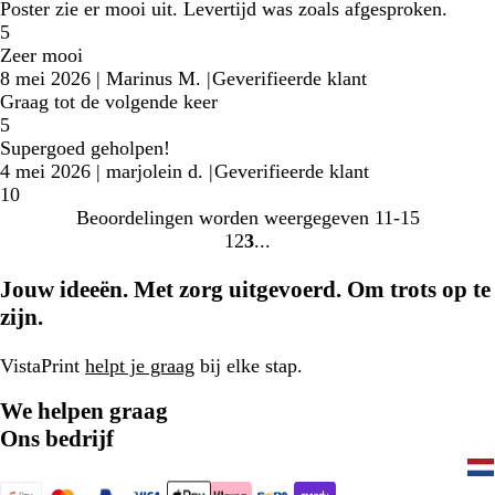
Poster zie er mooi uit. Levertijd was zoals afgesproken.
5
Zeer mooi
8 mei 2026
|
Marinus M.
|
Geverifieerde klant
Graag tot de volgende keer
5
Supergoed geholpen!
4 mei 2026
|
marjolein d.
|
Geverifieerde klant
10
Beoordelingen worden weergegeven
11-15
1
2
3
Naar
Naar
Naar
pagina
pagina
pagina
Jouw ideeën. Met zorg uitgevoerd. Om trots op te
zijn.
VistaPrint
helpt je graag
bij elke stap.
We helpen graag
Ons bedrijf