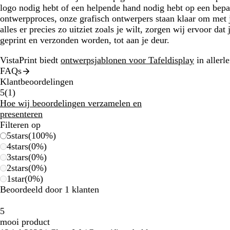
logo nodig hebt of een helpende hand nodig hebt op een bep
ontwerpproces, onze grafisch ontwerpers staan klaar om met
alles er precies zo uitziet zoals je wilt, zorgen wij ervoor dat 
geprint en verzonden worden, tot aan je deur.
VistaPrint biedt
ontwerpsjablonen voor Tafeldisplay
in allerle
FAQs
Klantbeoordelingen
1
5
(
1
)
klantbeoordelingen
Hoe wij beoordelingen verzamelen en
presenteren
Filteren op
5
stars
(
100
%)
4
stars
(
0
%)
3
stars
(
0
%)
2
stars
(
0
%)
1
star
(
0
%)
Beoordeeld door 1 klanten
5
mooi product