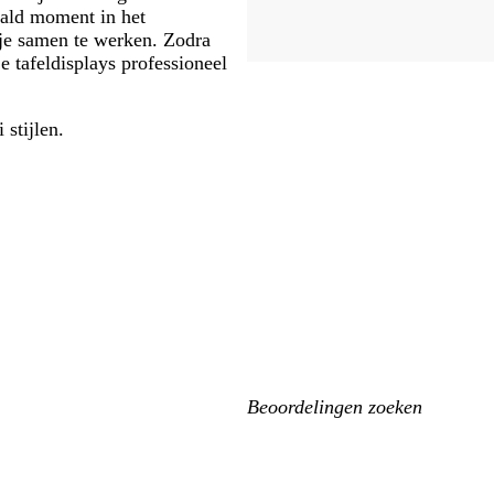
aald moment in het
 je samen te werken. Zodra
je tafeldisplays professioneel
i stijlen.
Mijn
zoekopdrachten