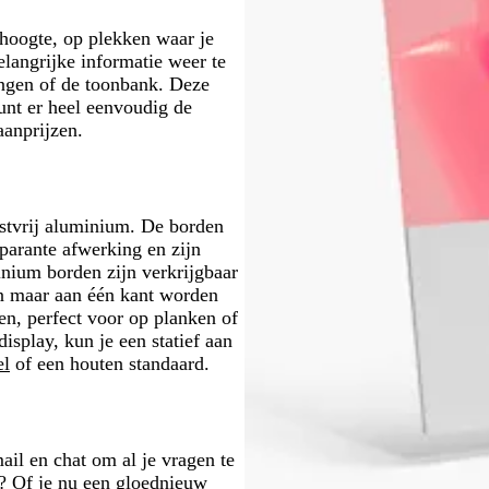
j
g
r
s
r
ghoogte, op plekken waar je
u
o
elangrijke informatie weer te
i
e
lingen of de toonbank. Deze
n
n
unt er heel eenvoudig de
aanprijzen.
estvrij aluminium. De borden
sparante afwerking en zijn
inium borden zijn verkrijgbaar
en maar aan één kant worden
len, perfect voor op planken of
display, kun je een statief aan
el
of een houten standaard.
ail en chat om al je vragen te
? Of je nu een gloednieuw