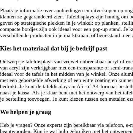
i
u
n
w
Plaats je informatie over aanbiedingen en uitverkopen op oo
klanten ze gegarandeerd zien. Tafeldisplays zijn handig om b
geven op strategische plekken in je winkel: op planken, stel
compacte bordjes zijn ook ideaal voor een pop-up stand. Je k
verschillende producten in je marktkraam of beursstand mee 
Kies het materiaal dat bij je bedrijf past
Ontwerp je tafeldisplays van vrijwel onbreekbaar acryl of ro
van acryl zijn verkrijgbaar met een transparante of semi-tran
ideaal voor de tafels in het midden van je winkel. Onze alum
met een geborstelde afwerking of een witte coating en kunn
bedrukt. Je kunt de tafeldisplays in A5- of A4-formaat bestel
naast je kassa. Als je klaar bent met het ontwerp van het tafel
je bestelling toevoegen. Je kunt kiezen tussen een metalen
ez
We helpen je graag
Heb je vragen? Onze experts zijn bereikbaar via telefoon, e-m
beantwoorden. Kun je wat hulp gebruiken met het ontwerpen