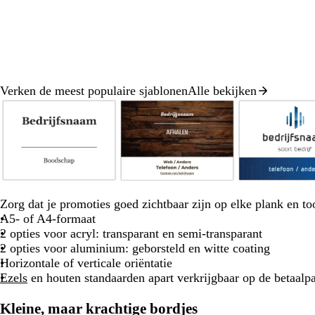
Verken de meest populaire sjablonen
Alle bekijken
Dia
1
van
8
z
d
d
b
r
w
o
o
l
o
Zorg dat je promoties goed zichtbaar zijn op elke plank en t
a
n
n
a
o
A5- of A4-formaat
r
k
k
d
d
2 opties voor acryl: transparant en semi-transparant
t
e
e
g
2 opties voor aluminium: geborsteld en witte coating
r
r
r
Horizontale of verticale oriëntatie
b
b
o
Ezels
en houten standaarden apart verkrijgbaar op de betaalp
r
l
e
u
a
n
Kleine, maar krachtige bordjes