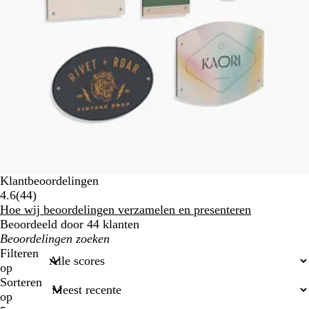
Klantbeoordelingen
44
4.6
(
44
)
klantbeoordelingen
Hoe wij beoordelingen verzamelen en presenteren
Beoordeeld door 44 klanten
Mijn
zoekopdrachten
Filteren
op
Sorteren
op