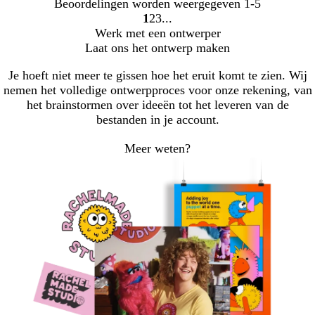
Beoordelingen worden weergegeven
1-5
1
2
3
Naar
Naar
Naar
Werk met een ontwerper
pagina
pagina
pagina
Laat ons het ontwerp maken
Je hoeft niet meer te gissen hoe het eruit komt te zien. Wij
nemen het volledige ontwerpproces voor onze rekening, van
het brainstormen over ideeën tot het leveren van de
bestanden in je account.
Meer weten?