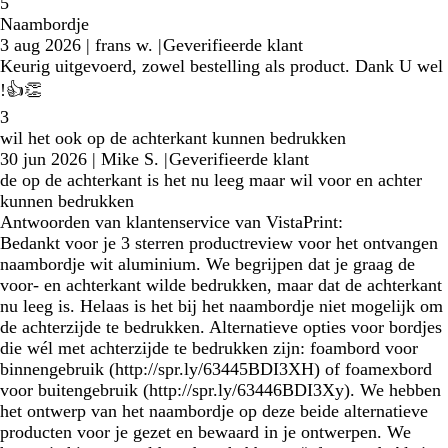
5
Naambordje
3 aug 2026
|
frans w.
|
Geverifieerde klant
Keurig uitgevoerd, zowel bestelling als product. Dank U wel
!👍👏
3
wil het ook op de achterkant kunnen bedrukken
30 jun 2026
|
Mike S.
|
Geverifieerde klant
de op de achterkant is het nu leeg maar wil voor en achter
kunnen bedrukken
Antwoorden van klantenservice van VistaPrint:
Bedankt voor je 3 sterren productreview voor het ontvangen
naambordje wit aluminium. We begrijpen dat je graag de
voor- en achterkant wilde bedrukken, maar dat de achterkant
nu leeg is. Helaas is het bij het naambordje niet mogelijk om
de achterzijde te bedrukken. Alternatieve opties voor bordjes
die wél met achterzijde te bedrukken zijn: foambord voor
binnengebruik (http://spr.ly/63445BDI3XH) of foamexbord
voor buitengebruik (http://spr.ly/63446BDI3Xy). We hebben
het ontwerp van het naambordje op deze beide alternatieve
producten voor je gezet en bewaard in je ontwerpen. We