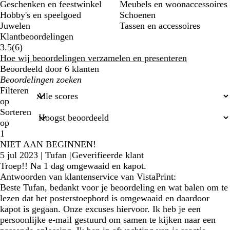
Geschenken en feestwinkel
Meubels en woonaccessoires
Hobby's en speelgoed
Schoenen
Juwelen
Tassen en accessoires
Klantbeoordelingen
6
3.5
(
6
)
klantbeoordelingen
Hoe wij beoordelingen verzamelen en presenteren
Beoordeeld door 6 klanten
Mijn
zoekopdrachten
Filteren
op
Sorteren
op
1
NIET AAN BEGINNEN!
5 jul 2023
|
Tufan
|
Geverifieerde klant
Troep!! Na 1 dag omgewaaid en kapot.
Antwoorden van klantenservice van VistaPrint:
Beste Tufan, bedankt voor je beoordeling en wat balen om te
lezen dat het posterstoepbord is omgewaaid en daardoor
kapot is gegaan. Onze excuses hiervoor. Ik heb je een
persoonlijke e-mail gestuurd om samen te kijken naar een