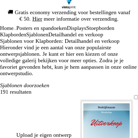
Dia
🚚
Gratis economy verzending voor bestellingen vanaf
1
€ 50.
Hier
meer informatie over verzending.
van
Home
Posters en spandoeken
Displays
Stoepborden
1
...
Klapborden
Sjablonen
Detailhandel en verkoop
Sjablonen voor Klapborden: Detailhandel en verkoop
Hieronder vind je een aantal van onze populairste
ontwerpsjablonen. Je kunt er hier een kiezen of onze
volledige galerij bekijken voor meer opties. Zodra je je
favoriet gevonden hebt, kun je hem aanpassen in onze online
ontwerpstudio.
Sjablonen doorzoeken
191 resultaten
Filters
Upload je eigen ontwerp