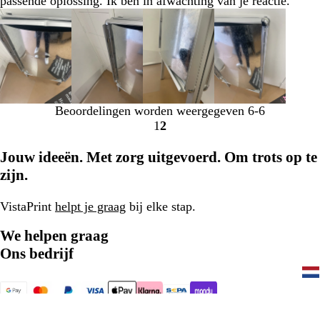
passende oplossing. Ik ben in afwachting van je reactie.
Beoordelingen worden weergegeven
6-6
1
2
Naar
Naar
pagina
pagina
Jouw ideeën. Met zorg uitgevoerd. Om trots op te
zijn.
VistaPrint
helpt je graag
bij elke stap.
We helpen graag
Ons bedrijf
077 - 808 03 20
Home
Privacy- en cookiebeleid