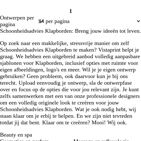
n
b
l
l
w
l
1
e
i
i
i
i
Pagina
Ontwerpen per
i
c
c
t
c
1
pagina
g
h
h
h
Schoonheidsadvies Klapborden: Breng jouw ideeën tot leven.
e
t
t
t
r
g
g
Op zoek naar een makkelijke, stressvrije manier om zelf
o
r
r
Schoonheidsadvies Klapborden te maken? Vistaprint helpt je
z
i
i
graag. We hebben een uitgebreid aanbod volledig aanpasbare
e
j
j
sjablonen voor Klapborden, inclusief opties met ruimte voor
s
s
eigen afbeeldingen, logo's en meer. Wil je je eigen ontwerp
gebruiken? Geen probleem, ook daarvoor kun je bij ons
terecht. Upload eenvoudig je ontwerp, sla de ontwerpfase
over en focus op de opties die voor jou relevant zijn. Je kunt
zelfs samenwerken met een van onze professionele designers
om een volledig originele look te creëren voor jouw
Schoonheidsadvies Klapborden. Wat je ook nodig hebt, wij
staan klaar om je erbij te helpen. En we zijn niet tevreden
totdat jij dat bent. Klaar om te creëren? Mooi! Wij ook.
Beauty en spa