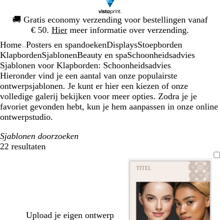
Dia
🚚
Gratis economy verzending voor bestellingen vanaf
1
€ 50.
Hier
meer informatie over verzending.
van
Home
Posters en spandoeken
Displays
Stoepborden
1
...
Klapborden
Sjablonen
Beauty en spa
Schoonheidsadvies
Sjablonen voor Klapborden: Schoonheidsadvies
Hieronder vind je een aantal van onze populairste
ontwerpsjablonen. Je kunt er hier een kiezen of onze
volledige galerij bekijken voor meer opties. Zodra je je
favoriet gevonden hebt, kun je hem aanpassen in onze online
ontwerpstudio.
Sjablonen doorzoeken
22 resultaten
Filters
Upload je eigen ontwerp