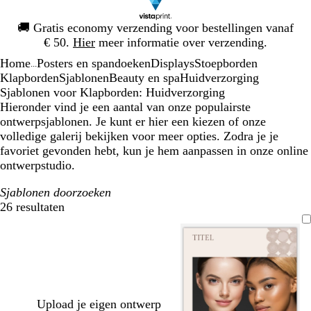
Dia
🚚
Gratis economy verzending voor bestellingen vanaf
1
€ 50.
Hier
meer informatie over verzending.
van
Home
Posters en spandoeken
Displays
Stoepborden
1
...
Klapborden
Sjablonen
Beauty en spa
Huidverzorging
Sjablonen voor Klapborden: Huidverzorging
Hieronder vind je een aantal van onze populairste
ontwerpsjablonen. Je kunt er hier een kiezen of onze
volledige galerij bekijken voor meer opties. Zodra je je
favoriet gevonden hebt, kun je hem aanpassen in onze online
ontwerpstudio.
Sjablonen doorzoeken
26 resultaten
Filters
Upload je eigen ontwerp