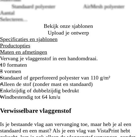
Standaard polyester
AirMesh polyester
Aantal
Selecteren...
Bekijk onze sjablonen
Upload je ontwerp
Specificaties en sjablonen
Productopties
Maten en afmetingen
Vervang je vlaggenstof in een handomdraai.
10 formaten
3 vormen
Standaard of geperforeerd polyester van 110 g/m²
Alleen de stof (zonder mast en standaard)
Enkelzijdig of dubbelzijdig bedrukt
Windbestendig tot 64 km/u
Verwisselbare vlaggenstof
Is je bestaande vlag aan vervanging toe, maar heb je al een
standaard en een mast? Als je een vlag van VistaPrint hebt
gekocht, kun je ook alleen de vlaggenstof vervangen, zonder