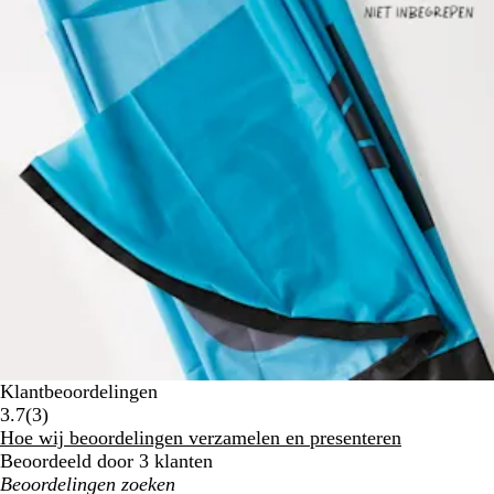
Klantbeoordelingen
3
3.7
(
3
)
klantbeoordelingen
Hoe wij beoordelingen verzamelen en presenteren
Beoordeeld door 3 klanten
Mijn