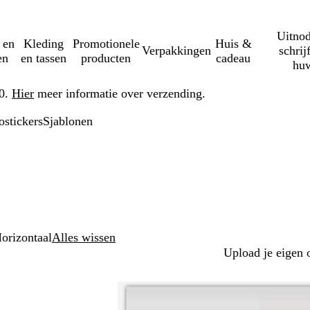
Uitnod
 en
Kleding
Promotionele
Huis &
Verpakkingen
schrij
en
en tassen
producten
cadeau
huw
50.
Hier
meer informatie over verzending.
ostickers
Sjablonen
orizontaal
Alles wissen
Upload je eigen 