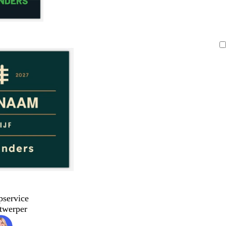
pservice
twerper