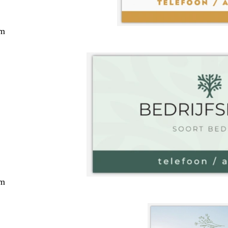
cm
cm