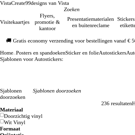
VistaCreate
99designs van Vista
Flyers,
Presentatiematerialen
Stickers
Visitekaartjes
promotie &
en buitenreclame
etikett
kantoor
Dia
🚚
Gratis economy verzending voor bestellingen vanaf € 
1
van
Home
Posters en spandoeken
Sticker en folie
Autostickers
Aut
1
...
Sjablonen voor Autostickers:
Sjablonen
doorzoeken
236 resultaten
H
Filters
Materiaal
Doorzichtig vinyl
Wit Vinyl
Formaat