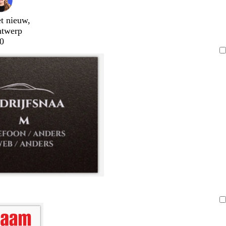
t nieuw,
ntwerp
0