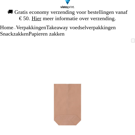
Dia
🚚
Gratis economy verzending voor bestellingen vanaf
1
€ 50.
Hier
meer informatie over verzending.
van
Home
Verpakkingen
Takeaway voedselverpakkingen
1
...
Snackzakken
Papieren zakken
Dia
Zoombare
Gezoomd
Gebruik
Klik
1
afbeelding
tot
plus-
om
van
minimum
en
uit
1
mintoetsen
te
om
vouwen
te
zoomen
en
pijltjestoetsen
om
te
zwenken