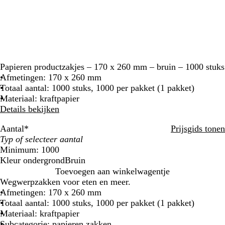
Papieren productzakjes – 170 x 260 mm – bruin – 1000 stuks
Afmetingen: 170 x 260 mm
Totaal aantal: 1000 stuks, 1000 per pakket (1 pakket)
Materiaal: kraftpapier
Details bekijken
Aantal
*
Prijsgids tonen
Minimum: 1000
Kleur ondergrond
Bruin
B
Toevoegen aan winkelwagentje
r
Wegwerpzakken voor eten en meer.
u
Afmetingen: 170 x 260 mm
i
Totaal aantal: 1000 stuks, 1000 per pakket (1 pakket)
n
Materiaal: kraftpapier
Subcategorie: papieren zakken