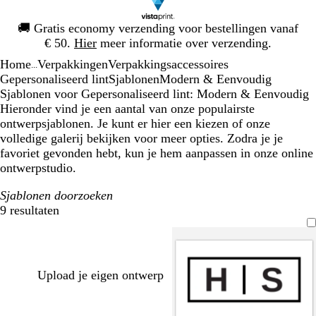
Dia
🚚
Gratis economy verzending voor bestellingen vanaf
1
€ 50.
Hier
meer informatie over verzending.
van
Home
Verpakkingen
Verpakkingsaccessoires
1
...
Gepersonaliseerd lint
Sjablonen
Modern & Eenvoudig
Sjablonen voor Gepersonaliseerd lint: Modern & Eenvoudig
Hieronder vind je een aantal van onze populairste
ontwerpsjablonen. Je kunt er hier een kiezen of onze
volledige galerij bekijken voor meer opties. Zodra je je
favoriet gevonden hebt, kun je hem aanpassen in onze online
ontwerpstudio.
Sjablonen doorzoeken
9 resultaten
Filters
Upload je eigen ontwerp