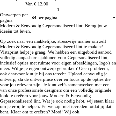
a
z
a
i
Van € 12,00
u
e
u
m
1
w
w
g
Pagina
Ontwerpen per
r
1
pagina
o
Modern & Eenvoudig Gepersonaliseerd lint: Breng jouw
e
ideeën tot leven.
n
Op zoek naar een makkelijke, stressvrije manier om zelf
Modern & Eenvoudig Gepersonaliseerd lint te maken?
Vistaprint helpt je graag. We hebben een uitgebreid aanbod
volledig aanpasbare sjablonen voor Gepersonaliseerd lint,
inclusief opties met ruimte voor eigen afbeeldingen, logo's en
meer. Wil je je eigen ontwerp gebruiken? Geen probleem,
ook daarvoor kun je bij ons terecht. Upload eenvoudig je
ontwerp, sla de ontwerpfase over en focus op de opties die
voor jou relevant zijn. Je kunt zelfs samenwerken met een
van onze professionele designers om een volledig originele
look te creëren voor jouw Modern & Eenvoudig
Gepersonaliseerd lint. Wat je ook nodig hebt, wij staan klaar
om je erbij te helpen. En we zijn niet tevreden totdat jij dat
bent. Klaar om te creëren? Mooi! Wij ook.