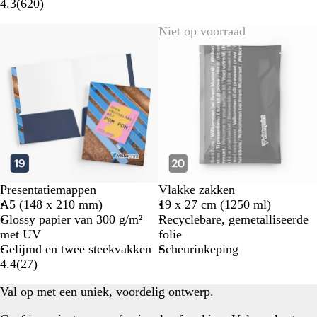
4.3
(
620
)
Niet op voorraad
Presentatiemappen
Vlakke zakken
A5 (148 x 210 mm)
19 x 27 cm (1250 ml)
Glossy papier van 300 g/m²
Recyclebare, gemetalliseerde
met UV
folie
Gelijmd en twee steekvakken
Scheurinkeping
4.4
(
27
)
Val op met een uniek, voordelig ontwerp.