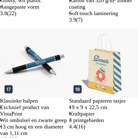
Glossy, wit plastic
Karton van 320 g/m² zonder
Aangepaste vorm
coating
3.8
(
22
)
Soft-touch laminering
3.9
(
7
)
Klassieke balpen
Standaard papieren tasjes
Exclusief product van
19 x 9 x 22,5 cm
VistaPrint
Kraftpapier
Wit omhulsel en zwarte greep
3 printgebieden
13 cm hoog en een diameter
4.4
(
16
)
van 1,11 cm