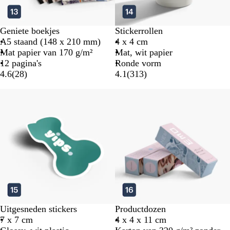
Geniete boekjes
Stickerrollen
A5 staand (148 x 210 mm)
4 x 4 cm
Mat papier van 170 g/m²
Mat, wit papier
12 pagina's
Ronde vorm
4.6
(
28
)
4.1
(
313
)
Uitgesneden stickers
Productdozen
7 x 7 cm
4 x 4 x 11 cm