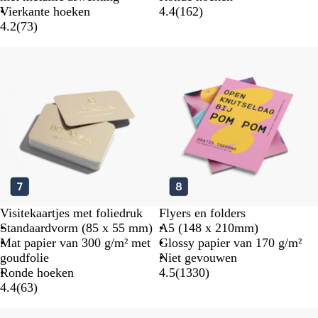
Vierkante hoeken
4.4
(
162
)
4.2
(
73
)
Visitekaartjes met foliedruk
Flyers en folders
Standaardvorm (85 x 55 mm)
A5 (148 x 210mm)
Mat papier van 300 g/m² met
Glossy papier van 170 g/m²
goudfolie
Niet gevouwen
Ronde hoeken
4.5
(
1330
)
4.4
(
63
)