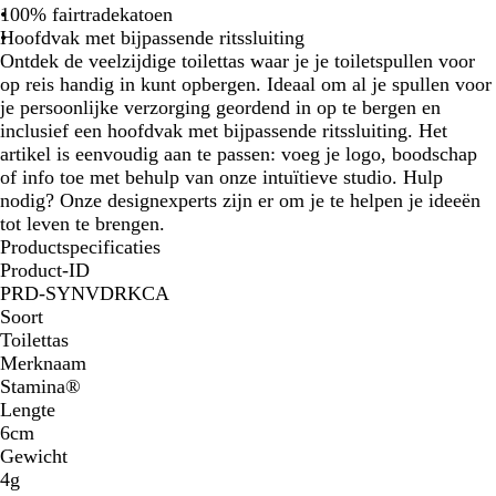
g
100% fairtradekatoen
e
Hoofdvak met bijpassende ritssluiting
Ontdek de veelzijdige toilettas waar je je toiletspullen voor
op reis handig in kunt opbergen. Ideaal om al je spullen voor
je persoonlijke verzorging geordend in op te bergen en
inclusief een hoofdvak met bijpassende ritssluiting. Het
artikel is eenvoudig aan te passen: voeg je logo, boodschap
of info toe met behulp van onze intuïtieve studio. Hulp
nodig? Onze designexperts zijn er om je te helpen je ideeën
tot leven te brengen.
Productspecificaties
Product-ID
PRD-SYNVDRKCA
Soort
Toilettas
Merknaam
Stamina®
Lengte
6cm
Gewicht
4g