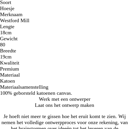
e
Soort
b
Hoesje
l
Merknaam
a
Westford Mill
u
Lengte
w
18cm
Gewicht
80
Breedte
19cm
Kwaliteit
Premium
Materiaal
Katoen
Materiaalsamenstelling
100% geborsteld katoenen canvas.
Werk met een ontwerper
Laat ons het ontwerp maken
Je hoeft niet meer te gissen hoe het eruit komt te zien. Wij
nemen het volledige ontwerpproces voor onze rekening, van
het brainstormen over ideeën tot het leveren van de