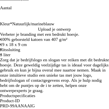
Aantal
Kleur
*
Natuurlijk/marineblauw
N
N
N
Upload je ontwerp
a
a
a
Verbeter je branding met een bedrukt hoesje.
t
t
t
100% geborsteld katoen van 407 g/m²
u
u
u
19 x 18 x 9 cm
r
u
r
Ritssluiting
e
r
e
3 liter
l
l
l
Zorg dat je bedrijfslogo en slogan ver reiken met dit bedrukte
/
i
/
hoesje. Deze geweldig veelzijdige tas is ideaal voor dagelijks
g
j
r
gebruik en kun je bijna overal mee naartoe nemen. Maak in
r
k
o
onze intuïtieve studio een unieke tas met jouw logo,
i
/
z
bedrijfsslogan of contactgegevens erop. Als je hulp nodig
j
m
e
hebt om de puntjes op de i te zetten, helpen onze
s
a
ontwerpexperts je graag.
r
Productspecificaties
i
Product-ID
n
PRD-99AANAAIG