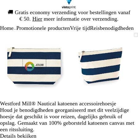
Dia
🚚
Gratis economy verzending voor bestellingen vanaf
1
€ 50.
Hier
meer informatie over verzending.
van
Home
Promotionele producten
Vrije tijd
Reisbenodigdheden
1
...
Dia
Zoombare
Gezoomd
Gebruik
Klik
Zoombare
Gezoomd
Gebruik
Klik
1
afbeelding
tot
plus-
om
afbeelding
tot
plus-
om
van
minimum
en
uit
minimum
en
uit
2
mintoetsen
te
mintoetsen
te
om
vouwen
om
vouwen
te
te
zoomen
zoomen
en
en
pijltjestoetsen
pijltjestoetsen
om
om
te
te
Westford Mill® Nautical katoenen accessoirehoesje
zwenken
zwenken
Houd je benodigdheden georganiseerd met dit veelzijdige
hoesje dat geschikt is voor reizen, dagelijks gebruik of
opslag. Gemaakt van 100% geborsteld katoenen canvas met
een ritssluiting.
Details bekijken