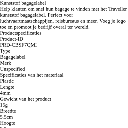
r
i
Kunststof bagagelabel
t
n
Help klanten om snel hun bagage te vinden met het Traveller
g
kunststof bagagelabel. Perfect voor
s
luchtvaartmaatschappijen, reisbureaus en meer. Voeg je logo
b
toe en promoot je bedrijf overal ter wereld.
l
Productspecificaties
a
Product-ID
u
PRD-CBSF7QMI
w
Type
Bagagelabel
Merk
Unspecified
Specificaties van het materiaal
Plastic
Lengte
4mm
Gewicht van het product
15g
Breedte
5.5cm
Hoogte