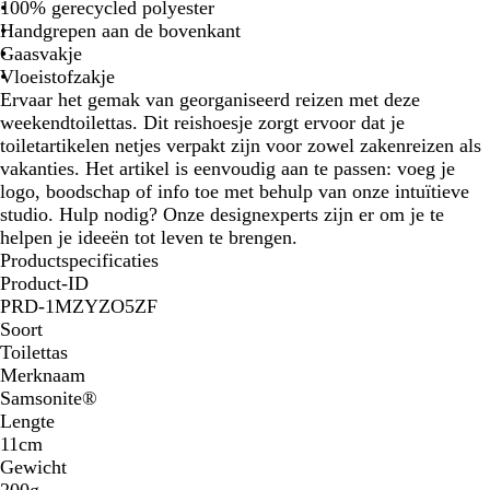
s
c
o
100% gerecycled polyester
g
h
n
Handgrepen aan de bovenkant
r
t
z
Gaasvakje
o
b
w
Vloeistofzakje
e
l
a
Ervaar het gemak van georganiseerd reizen met deze
n
a
r
weekendtoilettas. Dit reishoesje zorgt ervoor dat je
u
t
toiletartikelen netjes verpakt zijn voor zowel zakenreizen als
w
vakanties. Het artikel is eenvoudig aan te passen: voeg je
logo, boodschap of info toe met behulp van onze intuïtieve
studio. Hulp nodig? Onze designexperts zijn er om je te
helpen je ideeën tot leven te brengen.
Productspecificaties
Product-ID
PRD-1MZYZO5ZF
Soort
Toilettas
Merknaam
Samsonite®
Lengte
11cm
Gewicht
200g