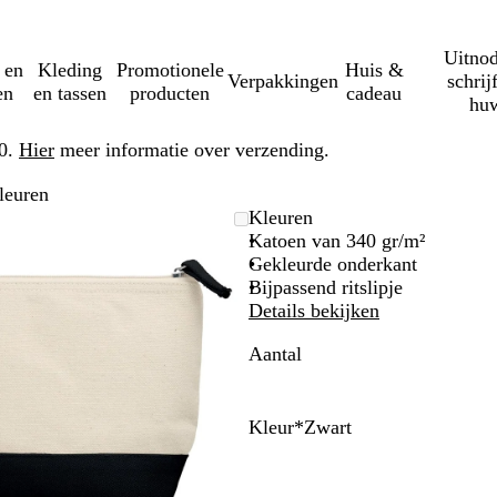
Uitnod
 en
Kleding
Promotionele
Huis &
Verpakkingen
schrij
en
en tassen
producten
cadeau
huw
50.
Hier
meer informatie over verzending.
leuren
Zoombare
Gezoomd
Gebruik
Klik
Kleuren
afbeelding
tot
plus-
om
Katoen van 340 gr/m²
minimum
en
uit
Gekleurde onderkant
mintoetsen
te
Bijpassend ritslipje
om
vouwen
Details bekijken
te
Aantal
zoomen
en
pijltjestoetsen
om
Kleur
*
Zwart
te
R
O
B
Z
B
zwenken
o
r
e
w
l
o
a
i
a
a