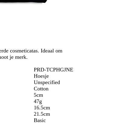
d
n
g
r
u
j
e
t
w
e
erde cosmeticatas. Ideaal om
moot je merk.
PRD-TCPHGJNE
Hoesje
Unspecified
Cotton
5cm
47g
16.5cm
21.5cm
Basic