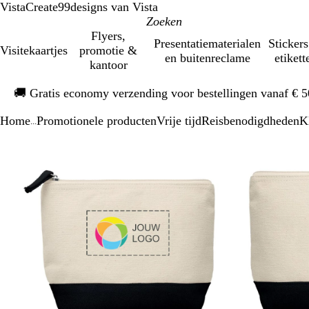
VistaCreate
99designs van Vista
Flyers,
Presentatiematerialen
Stickers
Visitekaartjes
promotie &
en buitenreclame
etikett
kantoor
Dia
🚚
Gratis economy verzending voor bestellingen vanaf € 
1
van
Home
Promotionele producten
Vrije tijd
Reisbenodigdheden
K
1
...
Dia
Zoombare
Gezoomd
Gebruik
Klik
1
afbeelding
tot
plus-
om
van
minimum
en
uit
2
mintoetsen
te
om
vouwen
te
zoomen
en
pijltjestoetsen
om
te
zwenken