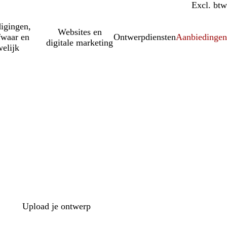
Incl. btw
Excl. btw
igingen,
Websites en
fwaar en
Ontwerpdiensten
Aanbiedinge
digitale marketing
elijk
Upload je ontwerp