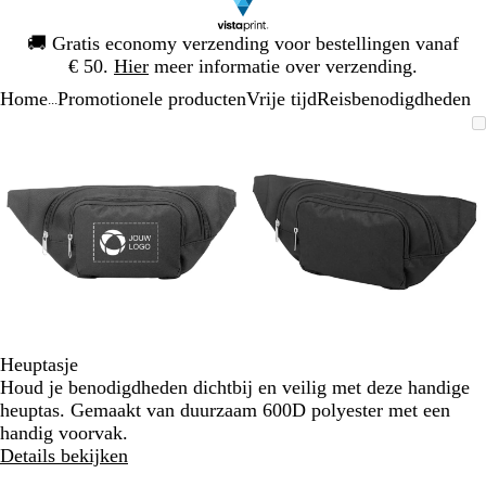
Dia
🚚
Gratis economy verzending voor bestellingen vanaf
1
€ 50.
Hier
meer informatie over verzending.
van
Home
Promotionele producten
Vrije tijd
Reisbenodigdheden
1
...
Dia
Zoombare
Gezoomd
Gebruik
Klik
Zoombare
Gezoomd
Gebruik
Klik
1
afbeelding
tot
plus-
om
afbeelding
tot
plus-
om
van
minimum
en
uit
minimum
en
uit
2
mintoetsen
te
mintoetsen
te
om
vouwen
om
vouwen
te
te
zoomen
zoomen
en
en
pijltjestoetsen
pijltjestoetsen
om
om
te
te
Heuptasje
zwenken
zwenken
Houd je benodigdheden dichtbij en veilig met deze handige
heuptas. Gemaakt van duurzaam 600D polyester met een
handig voorvak.
Details bekijken