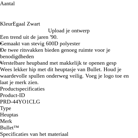
Aantal
Kleur
Egaal Zwart
E
Upload je ontwerp
g
Een trend uit de jaren '90.
a
Gemaakt van stevig 600D polyester
a
De twee ritsvakken bieden genoeg ruimte voor je
l
benodigdheden
Z
Verstelbare heupband met makkelijk te openen gesp
w
Wees lekker hip met dit heuptasje van Bullet. Houd je
a
waardevolle spullen onderweg veilig. Voeg je logo toe en
r
laat je merk zien.
t
Productspecificaties
Product-ID
PRD-44YO1CLG
Type
Heuptas
Merk
Bullet™
Specificaties van het materiaal