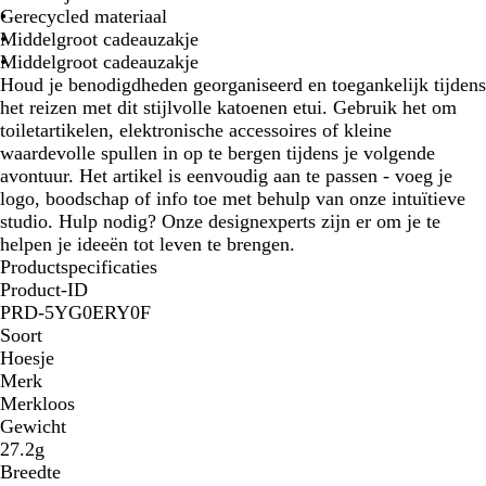
g
Gerecycled materiaal
e
Middelgroot cadeauzakje
Middelgroot cadeauzakje
Houd je benodigdheden georganiseerd en toegankelijk tijdens
het reizen met dit stijlvolle katoenen etui. Gebruik het om
toiletartikelen, elektronische accessoires of kleine
waardevolle spullen in op te bergen tijdens je volgende
avontuur. Het artikel is eenvoudig aan te passen - voeg je
logo, boodschap of info toe met behulp van onze intuïtieve
studio. Hulp nodig? Onze designexperts zijn er om je te
helpen je ideeën tot leven te brengen.
Productspecificaties
Product-ID
PRD-5YG0ERY0F
Soort
Hoesje
Merk
Merkloos
Gewicht
27.2g
Breedte