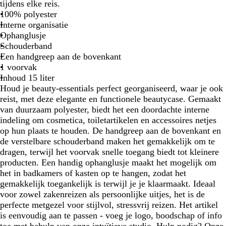
a
r
l
tijdens elke reis.
r
i
a
100% polyester
t
n
s
Interne organisatie
e
P
Ophanglusje
b
i
Schouderband
l
n
Een handgreep aan de bovenkant
a
k
1 voorvak
u
Inhoud 15 liter
w
Houd je beauty-essentials perfect georganiseerd, waar je ook
reist, met deze elegante en functionele beautycase. Gemaakt
van duurzaam polyester, biedt het een doordachte interne
indeling om cosmetica, toiletartikelen en accessoires netjes
op hun plaats te houden. De handgreep aan de bovenkant en
de verstelbare schouderband maken het gemakkelijk om te
dragen, terwijl het voorvak snelle toegang biedt tot kleinere
producten. Een handig ophanglusje maakt het mogelijk om
het in badkamers of kasten op te hangen, zodat het
gemakkelijk toegankelijk is terwijl je je klaarmaakt. Ideaal
voor zowel zakenreizen als persoonlijke uitjes, het is de
perfecte metgezel voor stijlvol, stressvrij reizen. Het artikel
is eenvoudig aan te passen - voeg je logo, boodschap of info
toe met behulp van onze intuïtieve studio. Hulp nodig? Onze