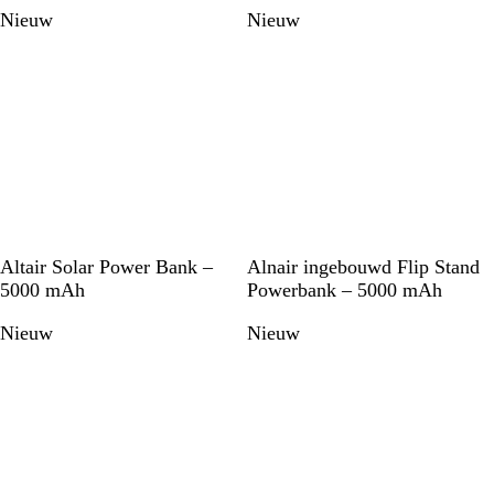
Nieuw
Nieuw
Z
Z
W
Altair Solar Power Bank –
Alnair ingebouwd Flip Stand
w
w
i
5000 mAh
Powerbank – 5000 mAh
a
a
t
Nieuw
Nieuw
r
r
t
t