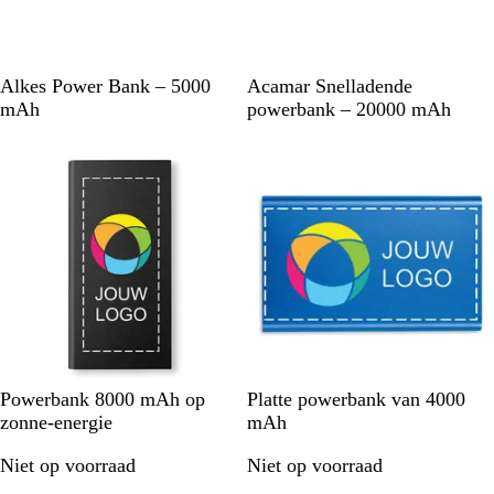
Z
W
Z
Alkes Power Bank – 5000
Acamar Snelladende
w
i
w
mAh
powerbank – 20000 mAh
a
t
a
r
r
t
t
Z
M
K
R
M
Z
Powerbank 8000 mAh op
Platte powerbank van 4000
w
a
o
o
a
w
zonne-energie
mAh
a
t
n
o
t
a
Niet op voorraad
Niet op voorraad
r
z
i
d
z
r
t
i
n
i
t