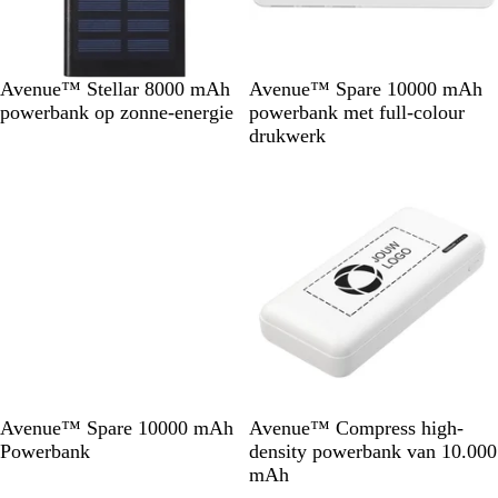
w
E
W
Avenue™ Stellar 8000 mAh
Avenue™ Spare 10000 mAh
g
i
powerbank op zonne-energie
powerbank met full-colour
a
t
drukwerk
a
l
z
w
a
r
t
W
W
Avenue™ Spare 10000 mAh
Avenue™ Compress high-
i
i
Powerbank
density powerbank van 10.000
t
t
mAh