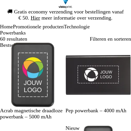
Dia
🚚
Gratis economy verzending voor bestellingen vanaf
1
€ 50.
Hier
meer informatie over verzending.
van
Home
Promotionele producten
Technologie
1
Powerbanks
60 resultaten
Filteren en sorteren
Bestseller
Z
W
E
T
L
K
Z
Acrab magnetische draadloze
Pep powerbank – 4000 mAh
w
i
g
i
i
o
i
powerbank – 5000 mAh
a
t
a
t
c
n
l
Nieuw
r
a
a
h
i
v