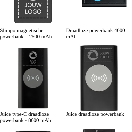
Z
Z
M
Slimpo magnetische
Draadloze powerbank 4000
w
w
a
powerbank – 2500 mAh
mAh
a
a
t
r
r
z
t
t
i
l
v
e
r
E
R
K
Z
E
Z
Juice type-C draadloze
Juice draadloze powerbank
g
o
o
i
g
i
powerbank - 8000 mAh
a
o
n
l
a
l