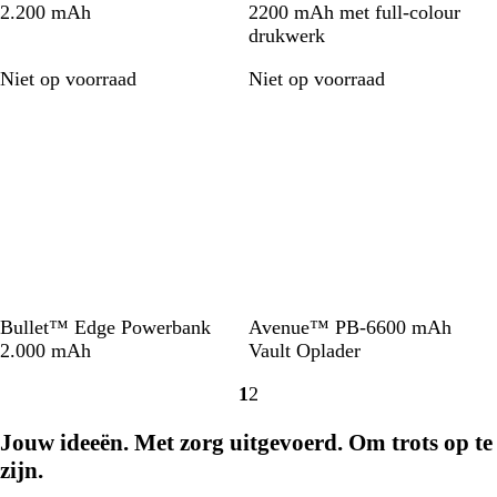
o
o
l
h
i
2.200 mAh
2200 mAh met full-colour
o
n
a
i
m
drukwerk
d
i
c
t
e
Niet op voorraad
Niet op voorraad
n
k
e
g
s
b
l
a
u
w
L
W
W
Bullet™ Edge Powerbank
Avenue™ PB-6600 mAh
i
i
i
2.000 mAh
Vault Oplader
m
t
t
1
2
o
/
Naar
Naar
e
e
pagina
pagina
Jouw ideeën. Met zorg uitgevoerd. Om trots op te
n
g
g
a
zijn.
r
a