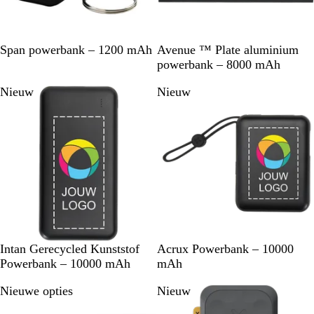
E
K
w
Z
Z
Span powerbank – 1200 mAh
Avenue ™ Plate aluminium
g
o
i
w
i
powerbank – 8000 mAh
a
n
t
a
l
Nieuw
Nieuw
a
i
r
v
l
n
t
e
z
g
r
w
s
a
b
r
l
t
a
u
w
Z
W
Z
W
Intan Gerecycled Kunststof
Acrux Powerbank – 10000
w
i
w
i
Powerbank – 10000 mAh
mAh
a
t
a
t
Nieuwe opties
Nieuw
r
r
t
t